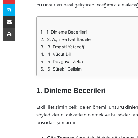
Skype
bu unsurları nasıl geliştirebileceğimizi ele alacağ
E-Posta ile paylaş
Yazdır
1. Dinleme Becerileri
2. Açık ve Net İfadeler
3. Empati Yeteneği
4. Vücut Dili
5. Duygusal Zeka
6. Sürekli Gelişim
1. Dinleme Becerileri
Etkili iletişimin belki de en önemli unsuru dinlem
söylediklerini dikkatle dinlemek ve bu sözleri 
unsurları şunlardır:
Göz Teması:
Karşıdaki kişiyle göz teması 