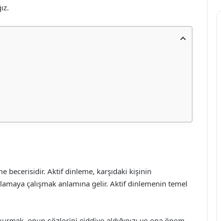
ız.
e becerisidir. Aktif dinleme, karşıdaki kişinin
anlamaya çalışmak anlamına gelir. Aktif dinlemenin temel
kurmak, onun sözlerini ciddiye aldığınızı ve ona önem