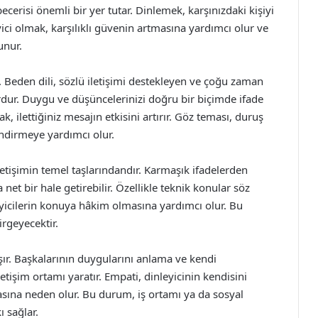
cerisi önemli bir yer tutar. Dinlemek, karşınızdaki kişiyi
eyici olmak, karşılıklı güvenin artmasına yardımcı olur ve
unur.
r. Beden dili, sözlü iletişimi destekleyen ve çoğu zaman
dur. Duygu ve düşüncelerinizi doğru bir biçimde ifade
k, ilettiğiniz mesajın etkisini artırır. Göz teması, duruş
lendirmeye yardımcı olur.
 iletişimin temel taşlarındandır. Karmaşık ifadelerden
et bir hale getirebilir. Özellikle teknik konular söz
yicilerin konuya hâkim olmasına yardımcı olur. Bu
irgeyecektir.
r. Başkalarının duygularını anlama ve kendi
letişim ortamı yaratır. Empati, dinleyicinin kendisini
asına neden olur. Bu durum, iş ortamı ya da sosyal
ı sağlar.