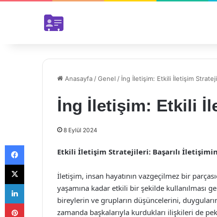
Anasayfa
/
Genel
/
İng İletişim: Etkili İletişim Strateji
İng İletişim: Etkili İl
8 Eylül 2024
Facebook
Etkili İletişim Stratejileri: Başarılı İletişim
X
İletişim, insan hayatının vazgeçilmez bir parçası
LinkedIn
yaşamına kadar etkili bir şekilde kullanılması gere
bireylerin ve grupların düşüncelerini, duyguların
Pinterest
zamanda başkalarıyla kurdukları ilişkileri de peki