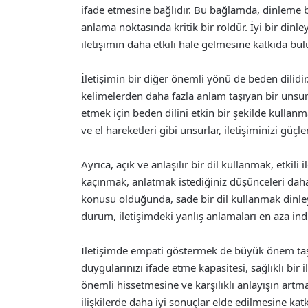
ifade etmesine bağlıdır. Bu bağlamda, dinleme be
anlama noktasında kritik bir roldür. İyi bir dinl
iletişimin daha etkili hale gelmesine katkıda bul
İletişimin bir diğer önemli yönü de beden dilidi
kelimelerden daha fazla anlam taşıyan bir unsur
etmek için beden dilini etkin bir şekilde kullanma
ve el hareketleri gibi unsurlar, iletişiminizi güç
Ayrıca, açık ve anlaşılır bir dil kullanmak, etkili
kaçınmak, anlatmak istediğiniz düşünceleri daha n
konusu olduğunda, sade bir dil kullanmak dinle
durum, iletişimdeki yanlış anlamaları en aza ind
İletişimde empati göstermek de büyük önem taşı
duygularınızı ifade etme kapasitesi, sağlıklı bir i
önemli hissetmesine ve karşılıklı anlayışın artm
ilişkilerde daha iyi sonuçlar elde edilmesine katk