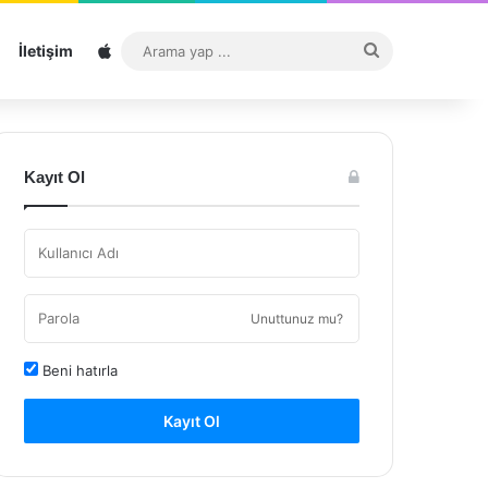
Sitemap
Arama
İletişim
yap
...
Kayıt Ol
Unuttunuz mu?
Beni hatırla
Kayıt Ol