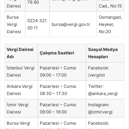
78 90
Dairesi
Cad., No:15
Bursa
Osmangazi,
0224 321
Vergi
bursa@vergi.gov.tr
Heykel,
00 11
Dairesi
No:20
Vergi Dairesi
Sosyal Medya
Çalışma Saatleri
Adı
Hesapları
İstanbul Vergi
Pazartesi – Cuma:
Facebook:
Dairesi
09:00 – 17:00
/vergiist
Ankara Vergi
Pazartesi – Cuma:
Twitter:
Dairesi
08:30 – 17:30
@ankara_vergi
İzmir Vergi
Pazartesi – Cuma:
Instagram:
Dairesi
09:00 – 16:00
@izmirvergi
Bursa Vergi
Pazartesi – Cuma:
Facebook: