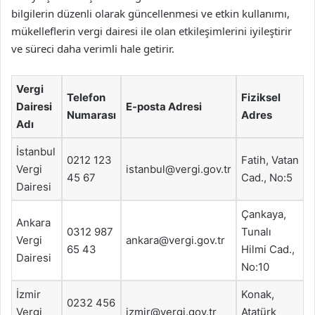
bilgilerin düzenli olarak güncellenmesi ve etkin kullanımı,
mükelleflerin vergi dairesi ile olan etkileşimlerini iyileştirir
ve süreci daha verimli hale getirir.
Vergi
Telefon
Fiziksel
Dairesi
E-posta Adresi
Numarası
Adres
Adı
İstanbul
0212 123
Fatih, Vatan
Vergi
istanbul@vergi.gov.tr
45 67
Cad., No:5
Dairesi
Çankaya,
Ankara
0312 987
Tunalı
Vergi
ankara@vergi.gov.tr
65 43
Hilmi Cad.,
Dairesi
No:10
İzmir
Konak,
0232 456
Vergi
izmir@vergi.gov.tr
Atatürk