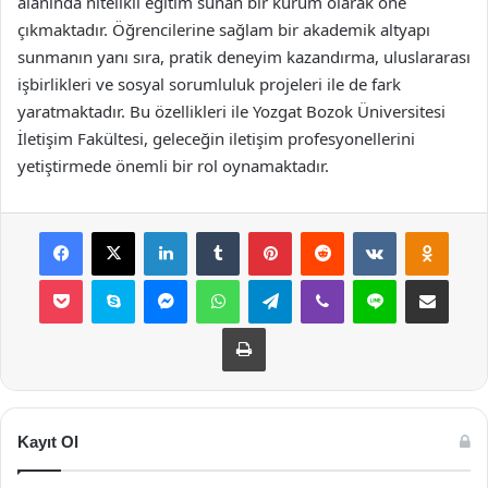
alanında nitelikli eğitim sunan bir kurum olarak öne
çıkmaktadır. Öğrencilerine sağlam bir akademik altyapı
sunmanın yanı sıra, pratik deneyim kazandırma, uluslararası
işbirlikleri ve sosyal sorumluluk projeleri ile de fark
yaratmaktadır. Bu özellikleri ile Yozgat Bozok Üniversitesi
İletişim Fakültesi, geleceğin iletişim profesyonellerini
yetiştirmede önemli bir rol oynamaktadır.
Facebook
X
LinkedIn
Tumblr
Pinterest
Reddit
VKontakte
Odnok
Pocket
Skype
Messenger
WhatsApp
Telegram
Viber
Line
E-Posta ile payla
Yazdır
Kayıt Ol