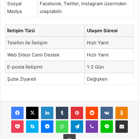
Sosyal
Facebook, Twitter, Instagram üzerinden
Medya
ulaşılabilir.
İletişim Türü
Ulaşım Süresi
Telefon ile İletişim
Hızlı Yanıt
Web Sitesi Canlı Destek
Hızlı Yanıt
E-posta İletişimi
1-2 Gün
Şube Ziyareti
Değişken
Facebook
X
LinkedIn
Tumblr
Pinterest
Reddit
VKontakte
Odnok
Pocket
Skype
Messenger
WhatsApp
Telegram
Viber
Line
E-Posta ile payla
Yazdır