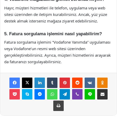
Hayır, müşteri hizmetleri ile telefon, uygulama veya web
sitesi üzerinden de iletişim kurabilirsiniz. Ancak, yüz yüze
destek almak isterseniz mağaza ziyaret edebilirsiniz.
5. Fatura sorgulama işlemini nasıl yapabilirim?
Fatura sorgulama işlemini “Vodafone Yanımda” uygulaması
veya Vodafone’un resmi web sitesi üzerinden
gerçekleştirebilirsiniz. Ayrıca, müşteri hizmetlerini arayarak
da faturanızı sorgulayabilirsiniz.
Facebook
X
LinkedIn
Tumblr
Pinterest
Reddit
VKontakte
Odnok
Pocket
Skype
Messenger
WhatsApp
Telegram
Viber
Line
E-Posta ile payla
Yazdır