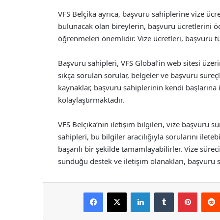
VFS Belçika ayrıca, başvuru sahiplerine vize ücr
bulunacak olan bireylerin, başvuru ücretlerini 
öğrenmeleri önemlidir. Vize ücretleri, başvuru t
Başvuru sahipleri, VFS Global’in web sitesi üzerin
sıkça sorulan sorular, belgeler ve başvuru süreç
kaynaklar, başvuru sahiplerinin kendi başlarına i
kolaylaştırmaktadır.
VFS Belçika’nın iletişim bilgileri, vize başvuru
sahipleri, bu bilgiler aracılığıyla sorularını ilete
başarılı bir şekilde tamamlayabilirler. Vize süre
sunduğu destek ve iletişim olanakları, başvuru s
Facebook
X
LinkedIn
Tumblr
Pintere