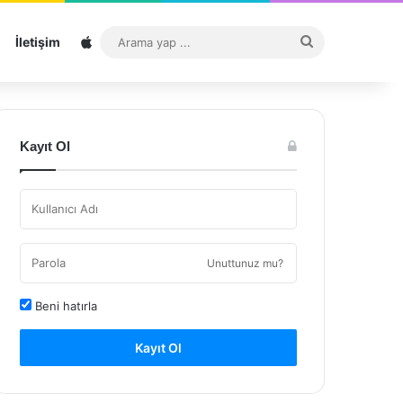
Sitemap
Arama
İletişim
yap
...
Kayıt Ol
Unuttunuz mu?
Beni hatırla
Kayıt Ol