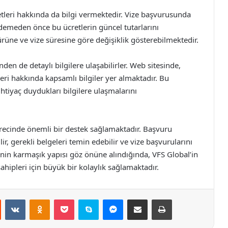
etleri hakkında da bilgi vermektedir. Vize başvurusunda
ödemeden önce bu ücretlerin güncel tutarlarını
ürüne ve vize süresine göre değişiklik gösterebilmektedir.
den de detaylı bilgilere ulaşabilirler. Web sitesinde,
leri hakkında kapsamlı bilgiler yer almaktadır. Bu
htiyaç duydukları bilgilere ulaşmalarını
 sürecinde önemli bir destek sağlamaktadır. Başvuru
bilir, gerekli belgeleri temin edebilir ve vize başvurularını
cinin karmaşık yapısı göz önüne alındığında, VFS Global’in
ahipleri için büyük bir kolaylık sağlamaktadır.
st
Reddit
VKontakte
Odnoklassniki
Pocket
Skype
Messenger
E-Posta ile paylaş
Yazdır