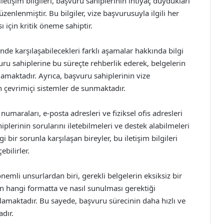
letişim bilgileri, başvuru sahiplerinin ihtiyaç duydukları
zenlenmiştir. Bu bilgiler, vize başvurusuyla ilgili her
için kritik öneme sahiptir.
nde karşılaşabilecekleri farklı aşamalar hakkında bilgi
ru sahiplerine bu süreçte rehberlik ederek, belgelerin
lamaktadır. Ayrıca, başvuru sahiplerinin vize
 çevrimiçi sistemler de sunmaktadır.
 numaraları, e-posta adresleri ve fiziksel ofis adresleri
iplerinin sorularını iletebilmeleri ve destek alabilmeleri
ngi bir sorunla karşılaşan bireyler, bu iletişim bilgileri
ebilirler.
mli unsurlardan biri, gerekli belgelerin eksiksiz bir
in hangi formatta ve nasıl sunulması gerektiği
lamaktadır. Bu sayede, başvuru sürecinin daha hızlı ve
dır.