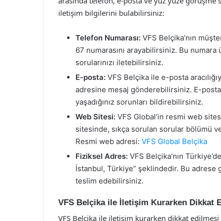
arasında telefon, e-posta ve yüz yüze görüşme s
iletişim bilgilerini bulabilirsiniz:
Telefon Numarası:
VFS Belçika’nın müşter
67 numarasını arayabilirsiniz. Bu numara ü
sorularınızı iletebilirsiniz.
E-posta:
VFS Belçika ile e-posta aracılığıy
adresine mesaj gönderebilirsiniz. E-posta il
yaşadığınız sorunları bildirebilirsiniz.
Web Sitesi:
VFS Global’in resmi web sitesi 
sitesinde, sıkça sorulan sorular bölümü ve
Resmi web adresi:
VFS Global Belçika
Fiziksel Adres:
VFS Belçika’nın Türkiye’de
İstanbul, Türkiye” şeklindedir. Bu adrese
teslim edebilirsiniz.
VFS Belçika ile İletişim Kurarken Dikkat 
VFS Belçika ile iletişim kurarken dikkat edilme