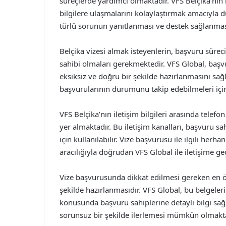
süreçlerde yardımcı olmaktadır. VFS Belçika’nın i
bilgilere ulaşmalarını kolaylaştırmak amacıyla dü
türlü sorunun yanıtlanması ve destek sağlanması 
Belçika vizesi almak isteyenlerin, başvuru süreci
sahibi olmaları gerekmektedir. VFS Global, başvu
eksiksiz ve doğru bir şekilde hazırlanmasını sağ
başvurularının durumunu takip edebilmeleri için
VFS Belçika’nın iletişim bilgileri arasında telefon
yer almaktadır. Bu iletişim kanalları, başvuru sah
için kullanılabilir. Vize başvurusu ile ilgili herha
aracılığıyla doğrudan VFS Global ile iletişime geç
Vize başvurusunda dikkat edilmesi gereken en öne
şekilde hazırlanmasıdır. VFS Global, bu belgeler
konusunda başvuru sahiplerine detaylı bilgi sağ
sorunsuz bir şekilde ilerlemesi mümkün olmakta