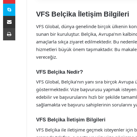
Skype
VFS Belçika İletişim Bilgileri
E-Posta ile paylaş
VFS Global, dünya genelinde birçok ülkenin konso
Yazdır
sunan bir kuruluştur. Belçika, Avrupa’nın kalbind
amaçlarla sıkça ziyaret edilmektedir. Bu nedenle,
hizmetleri büyük önem taşımaktadır. Bu makalede,
vereceğiz.
VFS Belçika Nedir?
VFS Global, Belçika’nın yanı sıra birçok Avrupa ü
göstermektedir. Vize başvurusu yapmak isteyen bi
edebilir ve başvurularını hızlı bir şekilde tamam
sağlamakta ve başvuru sahiplerinin sorularını yan
VFS Belçika İletişim Bilgileri
VFS Belçika ile iletişime geçmek isteyenler için