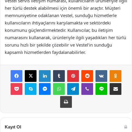
Vestel servis iletişim numarası, kullanıcıların ürünleriyle ilgili
her türlü destek alabilmesi için önemli bir araçtır. Müşteri
memnuniyetine odaklanan Vestel, sunduğu hizmetlerle
kullanıcıların ihtiyaçlarını karşılamakta ve sektördeki
konumunu güçlendirmektedir. Kullanıcılar, bu iletişim
numarasını kullanarak, ürünleriyle ilgili yaşadıkları her türlü
sorunu hızlı bir şekilde çözebilir ve Vestel’in sunduğu
kapsamlı hizmetlerden faydalanabilirler.
Facebook
X
LinkedIn
Tumblr
Pinterest
Reddit
VKontakte
Odnok
Pocket
Skype
Messenger
WhatsApp
Telegram
Viber
Line
E-Posta ile payla
Yazdır
Kayıt Ol