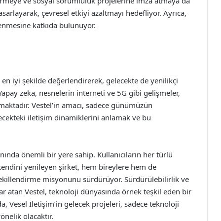
tirmeye ve sosyal sorumluluk projelerine imza atmaya da
asarlayarak, çevresel etkiyi azaltmayı hedefliyor. Ayrıca,
lenmesine katkıda bulunuyor.
 en iyi şekilde değerlendirerek, gelecekte de yenilikçi
apay zeka, nesnelerin interneti ve 5G gibi gelişmeler,
namaktadır. Vestel’in amacı, sadece günümüzün
ecekteki iletişim dinamiklerini anlamak ve bu
lanında önemli bir yere sahip. Kullanıcıların her türlü
k kendini yenileyen şirket, hem bireylere hem de
ekillendirme misyonunu sürdürüyor. Sürdürülebilirlik ve
 atan Vestel, teknoloji dünyasında örnek teşkil eden bir
Vesel İletişim’in gelecek projeleri, sadece teknoloji
nelik olacaktır.