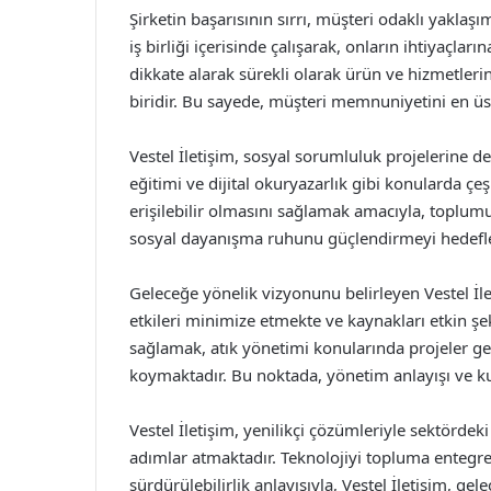
Şirketin başarısının sırrı, müşteri odaklı yaklaşı
iş birliği içerisinde çalışarak, onların ihtiyaçla
dikkate alarak sürekli olarak ürün ve hizmetlerini
biridir. Bu sayede, müşteri memnuniyetini en üs
Vestel İletişim, sosyal sorumluluk projelerine d
eğitimi ve dijital okuryazarlık gibi konularda çe
erişilebilir olmasını sağlamak amacıyla, toplumu
sosyal dayanışma ruhunu güçlendirmeyi hedefl
Geleceğe yönelik vizyonunu belirleyen Vestel İlet
etkileri minimize etmekte ve kaynakları etkin şe
sağlamak, atık yönetimi konularında projeler gerç
koymaktadır. Bu noktada, yönetim anlayışı ve kur
Vestel İletişim, yenilikçi çözümleriyle sektörd
adımlar atmaktadır. Teknolojiyi topluma enteg
sürdürülebilirlik anlayışıyla, Vestel İletişim, ge