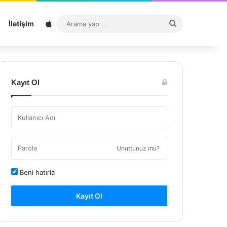
Sitemap
Arama
İletişim
yap
...
Kayıt Ol
Unuttunuz mu?
Beni hatırla
Kayıt Ol