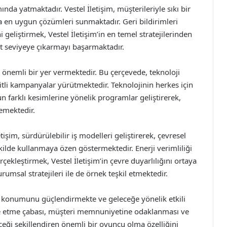
mında yatmaktadır. Vestel İletişim, müşterileriyle sıkı bir
rına en uygun çözümleri sunmaktadır. Geri bildirimleri
 geliştirmek, Vestel İletişim’in en temel stratejilerinden
t seviyeye çıkarmayı başarmaktadır.
e önemli bir yer vermektedir. Bu çerçevede, teknoloji
şitli kampanyalar yürütmektedir. Teknolojinin herkes için
n farklı kesimlerine yönelik programlar geliştirerek,
emektedir.
işim, sürdürülebilir iş modelleri geliştirerek, çevresel
kilde kullanmaya özen göstermektedir. Enerji verimliliği
ekleştirmek, Vestel İletişim’in çevre duyarlılığını ortaya
umsal stratejileri ile de örnek teşkil etmektedir.
eki konumunu güçlendirmekte ve geleceğe yönelik etkili
re etme çabası, müşteri memnuniyetine odaklanması ve
leceği şekillendiren önemli bir oyuncu olma özelliğini