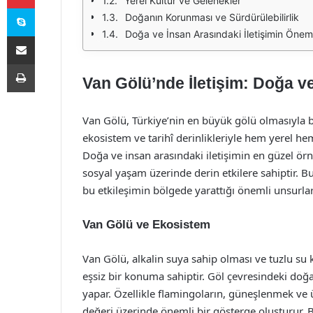
Yerel Kültür ve Gelenekler
Skype
Doğanın Korunması ve Sürdürülebilirlik
Doğa ve İnsan Arasındaki İletişimin Önem
E-Posta ile paylaş
Yazdır
Van Gölü’nde İletişim: Doğa v
Van Gölü, Türkiye’nin en büyük gölü olmasıyla bi
ekosistem ve tarihî derinlikleriyle hem yerel hem
Doğa ve insan arasındaki iletişimin en güzel ör
sosyal yaşam üzerinde derin etkilere sahiptir. 
bu etkileşimin bölgede yarattığı önemli unsurlar
Van Gölü ve Ekosistem
Van Gölü, alkalin suya sahip olması ve tuzlu s
eşsiz bir konuma sahiptir. Göl çevresindeki doğa
yapar. Özellikle flamingoların, güneşlenmek ve ü
değeri üzerinde önemli bir gösterge oluşturur. 