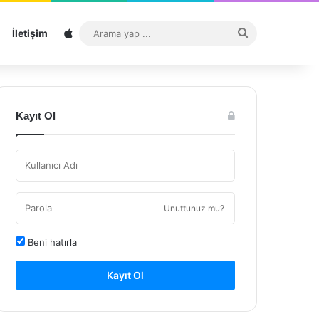
Sitemap
Arama
İletişim
yap
...
Kayıt Ol
Unuttunuz mu?
Beni hatırla
Kayıt Ol