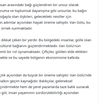
nsan arasındaki bağı güçlendiren bir unsur olarak
koruma ve toplumsal dayanışma gibi unsurlar, bu bağın
oğayla olan ilişkileri, gelecekteki nesiller için
an adımlar açısından hayati öneme sahiptir. Van Gölü, bu
r örnek sunmaktadır.
 dikkat çeken bir yerdir. Bu bölgedeki insanlar, gölle olan
 kültürel bağlarını güçlendirmektedir. Van Gölü’nün
mli bir rol oynamaktadır. Çiftçiler, gölden elde ettikleri
irmekte ve bu sayede bölgenin ekonomisine katkıda
çılık açısından da büyük bir öneme sahiptir. Van Gölü’nde
 halkın geçim kaynağıdır. Balıkçılar, geleneksel
geçindirmekte hem de yerel pazarlarda taze balık sunarak
öl, insan yaşamının sürdürülebilirliği açısından