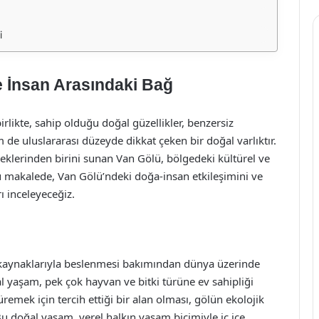
i
e İnsan Arasındaki Bağ
rlikte, sahip olduğu doğal güzellikler, benzersiz
 de uluslararası düzeyde dikkat çeken bir doğal varlıktır.
neklerinden birini sunan Van Gölü, bölgedeki kültürel ve
Bu makalede, Van Gölü’ndeki doğa-insan etkileşimini ve
ı inceleyeceğiz.
u kaynaklarıyla beslenmesi bakımından dünya üzerinde
l yaşam, pek çok hayvan ve bitki türüne ev sahipliği
remek için tercih ettiği bir alan olması, gölün ekolojik
Bu doğal yaşam, yerel halkın yaşam biçimiyle iç içe