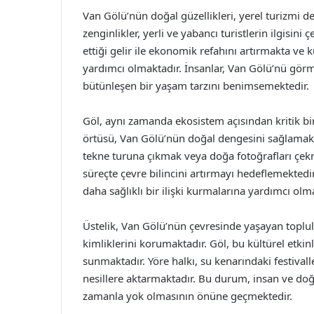
Van Gölü’nün doğal güzellikleri, yerel turizmi de
zenginlikler, yerli ve yabancı turistlerin ilgisi
ettiği gelir ile ekonomik refahını artırmakta ve 
yardımcı olmaktadır. İnsanlar, Van Gölü’nü görme
bütünleşen bir yaşam tarzını benimsemektedir.
Göl, aynı zamanda ekosistem açısından kritik bir al
örtüsü, Van Gölü’nün doğal dengesini sağlamak
tekne turuna çıkmak veya doğa fotoğrafları çekme
süreçte çevre bilincini artırmayı hedeflemektedir.
daha sağlıklı bir ilişki kurmalarına yardımcı olm
Üstelik, Van Gölü’nün çevresinde yaşayan toplulu
kimliklerini korumaktadır. Göl, bu kültürel etkinl
sunmaktadır. Yöre halkı, su kenarındaki festival
nesillere aktarmaktadır. Bu durum, insan ve doğa 
zamanla yok olmasının önüne geçmektedir.