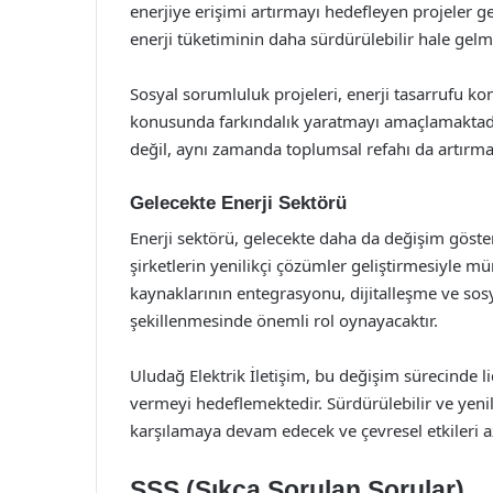
enerjiye erişimi artırmayı hedefleyen projeler ge
enerji tüketiminin daha sürdürülebilir hale gel
Sosyal sorumluluk projeleri, enerji tasarrufu ko
konusunda farkındalık yaratmayı amaçlamaktadır.
değil, aynı zamanda toplumsal refahı da artırma
Gelecekte Enerji Sektörü
Enerji sektörü, gelecekte daha da değişim göster
şirketlerin yenilikçi çözümler geliştirmesiyle müm
kaynaklarının entegrasyonu, dijitalleşme ve sos
şekillenmesinde önemli rol oynayacaktır.
Uludağ Elektrik İletişim, bu değişim sürecinde l
vermeyi hedeflemektedir. Sürdürülebilir ve yenili
karşılamaya devam edecek ve çevresel etkileri a
SSS (Sıkça Sorulan Sorular)