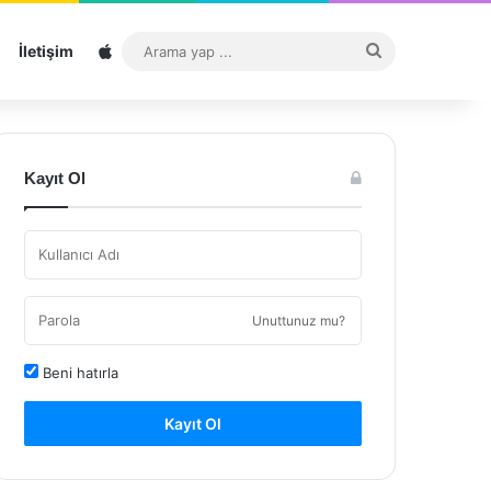
Sitemap
Arama
İletişim
yap
...
Kayıt Ol
Unuttunuz mu?
Beni hatırla
Kayıt Ol