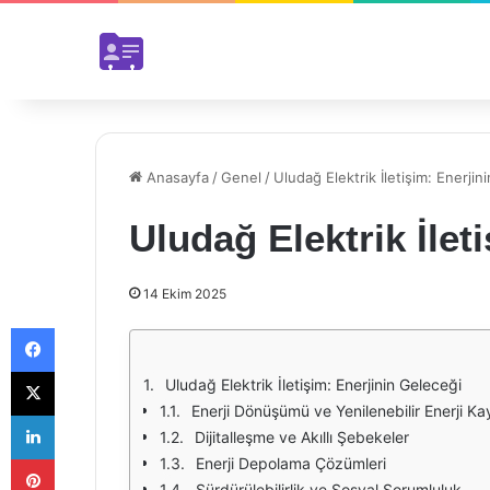
Anasayfa
/
Genel
/
Uludağ Elektrik İletişim: Enerjin
Uludağ Elektrik İlet
14 Ekim 2025
Facebook
X
Uludağ Elektrik İletişim: Enerjinin Geleceği
Enerji Dönüşümü ve Yenilenebilir Enerji Ka
LinkedIn
Dijitalleşme ve Akıllı Şebekeler
Pinterest
Enerji Depolama Çözümleri
Sürdürülebilirlik ve Sosyal Sorumluluk