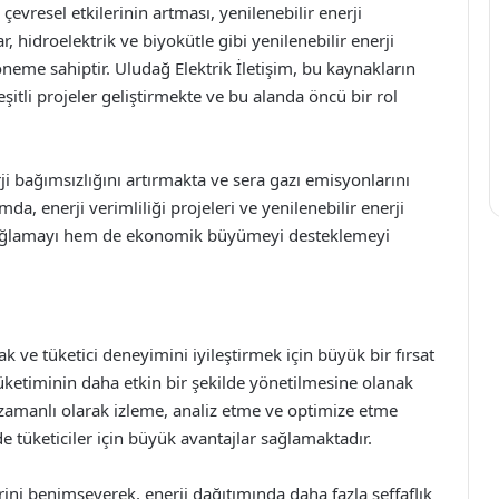
 çevresel etkilerinin artması, yenilenebilir enerji
r, hidroelektrik ve biyokütle gibi yenilenebilir enerji
 öneme sahiptir. Uludağ Elektrik İletişim, bu kaynakların
tli projeler geliştirmekte ve bu alanda öncü bir rol
rji bağımsızlığını artırmakta ve sera gazı emisyonlarını
da, enerji verimliliği projeleri ve yenilenebilir enerji
i sağlamayı hem de ekonomik büyümeyi desteklemeyi
ak ve tüketici deneyimini iyileştirmek için büyük bir fırsat
 tüketiminin daha etkin bir şekilde yönetilmesine olanak
k zamanlı olarak izleme, analiz etme ve optimize etme
e tüketiciler için büyük avantajlar sağlamaktadır.
erini benimseyerek, enerji dağıtımında daha fazla şeffaflık