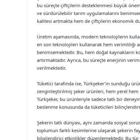
bu süreçte çiftçilerin desteklenmesi büyük önem t
ve sürdürülebilir tarım uygulamalarını benims
kalitesi artmakta hem de çiftçilerin ekonomik 
Üretim aşamasında, modern teknolojilerin kullan
en son teknolojileri kullanarak hem verimliliği
benimsemektedir. Bu, hem doğal kaynakların ko
artırmaktadır. Ayrıca, bu süreçte enerjinin veri
verilmektedir.
Tüketici tarafında ise, Türkşeker’in sunduğu ürün ç
zenginleştirilmiş şeker ürünleri, hem yerel hem
Türkşeker, bu ürünleriyle sadece tatlı bir dene
beslenme konusunda da tüketicileri bilinçlendir
Şekerin tatlı dünyası, aynı zamanda sosyal soru
toplumun farklı kesimlerine ulaşarak şekerin fayd
bilgilendirici etkinlikler düzenlemektedir. Bu tü