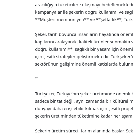
aracılığıyla tüketicilere ulaşmayı hedeflemektedir
kampanyalar ile şekerin doğru kullanımı ve sağ
**Müşteri memnuniyeti** ve **şeffaflık**, Türkşek
Şeker, tarih boyunca insanların hayatında önemli
kapılarını aralayarak, kaliteli ürünler sunmakta
doğru kullanımı**, sağlıklı bir yaşam için öneml
için çeşitli stratejiler geliştirmektedir. Türkşeker’
sektörünün gelişimine önemli katkılarda bulunm
“`
Türkşeker, Türkiye’nin şeker üretiminde önemli bi
sadece bir tat değil, aynı zamanda bir kültürel m
dünyayı daha erişilebilir kılmak için çeşitli pr
şekerin üretiminden tüketimine kadar her aşamad
Şekerin üretim süreci, tarım alanında başlar. Şeke