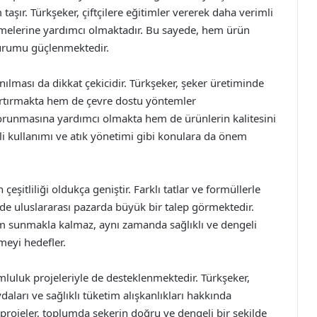
aşır. Türkşeker, çiftçilere eğitimler vererek daha verimli
emelerine yardımcı olmaktadır. Bu sayede, hem ürün
durumu güçlenmektedir.
ılması da dikkat çekicidir. Türkşeker, şeker üretiminde
 artırmakta hem de çevre dostu yöntemler
runmasına yardımcı olmakta hem de ürünlerin kalitesini
mli kullanımı ve atık yönetimi gibi konulara da önem
eşitliliği oldukça geniştir. Farklı tatlar ve formüllerle
 de uluslararası pazarda büyük bir talep görmektedir.
yim sunmakla kalmaz, aynı zamanda sağlıklı ve dengeli
meyi hedefler.
mluluk projeleriyle de desteklenmektedir. Türkşeker,
aları ve sağlıklı tüketim alışkanlıkları hakkında
r projeler, toplumda şekerin doğru ve dengeli bir şekilde