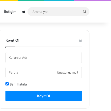
Sitemap
Arama
İletişim
yap
...
Kayıt Ol
Unuttunuz mu?
Beni hatırla
Kayıt Ol