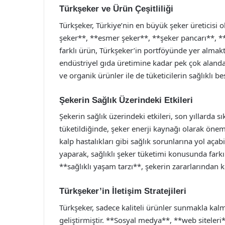
Türkşeker ve Ürün Çeşitliliği
Türkşeker, Türkiye’nin en büyük şeker üreticisi o
şeker**, **esmer şeker**, **şeker pancarı**, *
farklı ürün, Türkşeker’in portföyünde yer almakta
endüstriyel gıda üretimine kadar pek çok alanda k
ve organik ürünler ile de tüketicilerin sağlıklı 
Şekerin Sağlık Üzerindeki Etkileri
Şekerin sağlık üzerindeki etkileri, son yıllarda 
tüketildiğinde, şeker enerji kaynağı olarak öneml
kalp hastalıkları gibi sağlık sorunlarına yol açab
yaparak, sağlıklı şeker tüketimi konusunda fark
**sağlıklı yaşam tarzı**, şekerin zararlarından 
Türkşeker’in İletişim Stratejileri
Türkşeker, sadece kaliteli ürünler sunmakla kalma
geliştirmiştir. **Sosyal medya**, **web siteleri