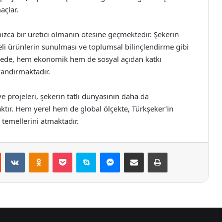
açlar.
nızca bir üretici olmanın ötesine geçmektedir. Şekerin
iteli ürünlerin sunulması ve toplumsal bilinçlendirme gibi
sayede, hem ekonomik hem de sosyal açıdan katkı
zandırmaktadır.
e projeleri, şekerin tatlı dünyasının daha da
tır. Hem yerel hem de global ölçekte, Türkşeker’in
 temellerini atmaktadır.
st
Reddit
VKontakte
Odnoklassniki
Pocket
Skype
Messenger
E-Posta ile paylaş
Yazdır