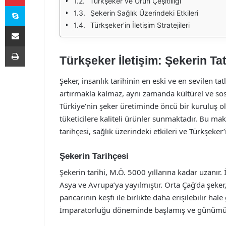
Türkşeker ve Ürün Çeşitliliği
Skype
Şekerin Sağlık Üzerindeki Etkileri
Türkşeker'in İletişim Stratejileri
E-Posta ile paylaş
Yazdır
Türkşeker İletişim: Şekerin Ta
Şeker, insanlık tarihinin en eski ve en sevilen tat
artırmakla kalmaz, aynı zamanda kültürel ve sos
Türkiye’nin şeker üretiminde öncü bir kuruluş ol
tüketicilere kaliteli ürünler sunmaktadır. Bu mak
tarihçesi, sağlık üzerindeki etkileri ve Türkşeker’
Şekerin Tarihçesi
Şekerin tarihi, M.Ö. 5000 yıllarına kadar uzanır.
Asya ve Avrupa’ya yayılmıştır. Orta Çağ’da şeker,
pancarının keşfi ile birlikte daha erişilebilir hal
İmparatorluğu döneminde başlamış ve günümüzd