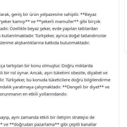
larak, geniş bir ürün yelpazesine sahiptir. **Beyaz
*şeker kamışı** ve **şekerli mamuller** gibi birçok
dır. Özellikle beyaz şeker, evde yapılan tatlılardan
ullanılmaktadır. Türkşeker, ayrıca doğal tatlandırıcılar
beslenme alışkanlıklarına katkıda bulunmaktadır.
sıkça tartışılan bir konu olmuştur. Doğru miktarda
i bir rol oynar. Ancak, aşırı tüketimi obezite, diyabet ve
ilir. Türkşeker, bu konuda tüketicilere doğru bilgilendirme
ındalık yaratmaya çalışmaktadır. **Dengeli bir diyet** ve
korunmanın en etkili yollarındandır.
yıp, aynı zamanda etkili bir iletişim stratejisi de
** ve **doğrudan pazarlama** gibi çeşitli kanallar