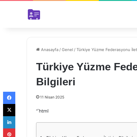
Anasayfa
/
Genel
/
Türkiye Yüzme Federasyonu İletiş
Türkiye Yüzme Fede
Bilgileri
Facebook
11 Nisan 2025
X
“`html
LinkedIn
Pinterest