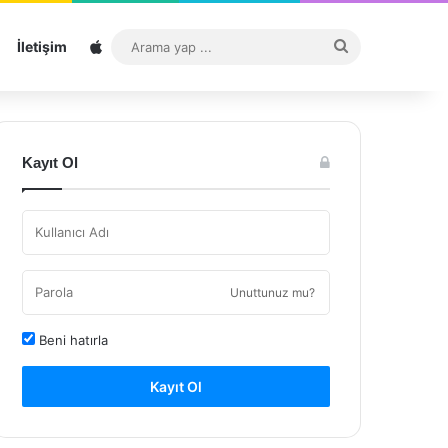
Sitemap
Arama
İletişim
yap
...
Kayıt Ol
Unuttunuz mu?
Beni hatırla
Kayıt Ol