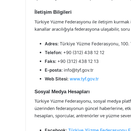
İletişim Bilgileri
Türkiye Yüzme Federasyonu ile iletişim kurmak ist
kanallar aracılığıyla federasyona ulaşabilir, soru v
Adres:
Türkiye Yüzme Federasyonu, 100. Yı
Telefon:
+90 (312) 438 12 12
Faks:
+90 (312) 438 12 13
E-posta:
info@tyf.gov.tr
Web Sitesi:
www.tyf.gov.tr
Sosyal Medya Hesapları
Türkiye Yüzme Federasyonu, sosyal medya platfo
üzerinden federasyonun güncel haberlerine, etki
hesapları, sporcular, antrenörler ve yüzme severle
Facebook:
Türkiye Yüzme Federasyonu F