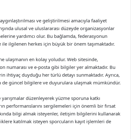
nlaştırılması ve geliştirilmesi amacıyla faaliyet
nşında ulusal ve uluslararası düzeyde organizasyonlar
rmelerine yardımcı olur. Bu bağlamda, federasyonun
me ile ilgilenen herkes için büyük bir önem taşımaktadır.
ine ulaşmanın en kolay yoludur. Web sitesinde,
fon numarası ve e-posta gibi bilgiler yer almaktadır. Bu
erin ihtiyaç duyduğu her türlü detayı sunmaktadır. Ayrıca,
n de güncel bilgilere ve duyurulara ulaşmak mümkündür.
 ve yarışmalar düzenleyerek yüzme sporuna katkı
ın performanslarını sergilemeleri için önemli bir fırsat
nda bilgi almak isteyenler, iletişim bilgilerini kullanarak
nliklere katılmak isteyen sporcuların kayıt işlemleri de