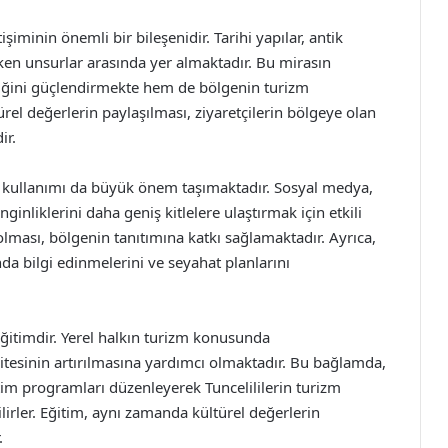
tişiminin önemli bir bileşenidir. Tarihi yapılar, antik
i çeken unsurlar arasında yer almaktadır. Bu mirasın
liğini güçlendirmekte hem de bölgenin turizm
türel değerlerin paylaşılması, ziyaretçilerin bölgeye olan
ir.
ların kullanımı da büyük önem taşımaktadır. Sosyal medya,
enginliklerini daha geniş kitlelere ulaştırmak için etkili
 olması, bölgenin tanıtımına katkı sağlamaktadır. Ayrıca,
kında bilgi edinmelerini ve seyahat planlarını
eğitimdir. Yerel halkın turizm konusunda
alitesinin artırılmasına yardımcı olmaktadır. Bu bağlamda,
itim programları düzenleyerek Tuncelililerin turizm
lirler. Eğitim, aynı zamanda kültürel değerlerin
.