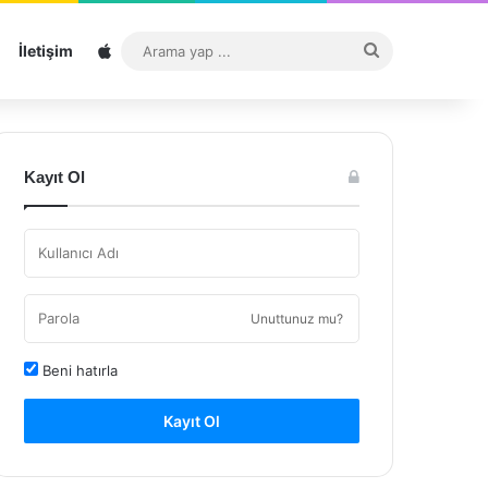
Sitemap
Arama
İletişim
yap
...
Kayıt Ol
Unuttunuz mu?
Beni hatırla
Kayıt Ol