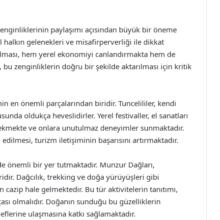
l zenginliklerinin paylaşımı açısından büyük bir öneme
el halkın gelenekleri ve misafirperverliği ile dikkat
aşılması, hem yerel ekonomiyi canlandırmakta hem de
, bu zenginliklerin doğru bir şekilde aktarılması için kritik
in en önemli parçalarından biridir. Tuncelililer, kendi
nda oldukça heveslidirler. Yerel festivaller, el sanatları
ni çekmekte ve onlara unutulmaz deneyimler sunmaktadır.
edilmesi, turizm iletişiminin başarısını artırmaktadır.
de önemli bir yer tutmaktadır. Munzur Dağları,
ridir. Dağcılık, trekking ve doğa yürüyüşleri gibi
n cazip hale gelmektedir. Bu tür aktivitelerin tanıtımı,
arçası olmalıdır. Doğanın sunduğu bu güzelliklerin
deflerine ulaşmasına katkı sağlamaktadır.