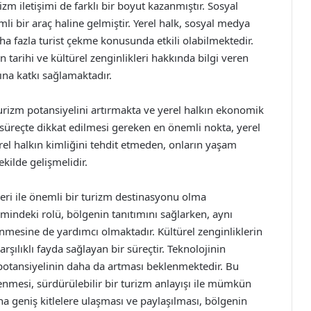
zm iletişimi de farklı bir boyut kazanmıştır. Sosyal
li bir araç haline gelmiştir. Yerel halk, sosyal medya
ha fazla turist çekme konusunda etkili olabilmektedir.
in tarihi ve kültürel zenginlikleri hakkında bilgi veren
ına katkı sağlamaktadır.
turizm potansiyelini artırmakta ve yerel halkın ekonomik
süreçte dikkat edilmesi gereken en önemli nokta, yerel
rel halkın kimliğini tehdit etmeden, onların yaşam
ekilde gelişmelidir.
kleri ile önemli bir turizm destinasyonu olma
işimindeki rolü, bölgenin tanıtımını sağlarken, aynı
mesine de yardımcı olmaktadır. Kültürel zenginliklerin
rşılıklı fayda sağlayan bir süreçtir. Teknolojinin
m potansiyelinin daha da artması beklenmektedir. Bu
nmesi, sürdürülebilir bir turizm anlayışı ile mümkün
aha geniş kitlelere ulaşması ve paylaşılması, bölgenin