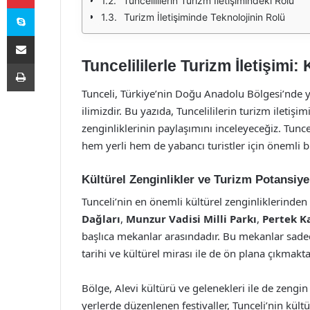
Tuncelililerin Turizm İletişimindeki Rolü
Skype
Turizm İletişiminde Teknolojinin Rolü
E-Posta ile paylaş
Tuncelililerle Turizm İletişimi:
Yazdır
Tunceli, Türkiye’nin Doğu Anadolu Bölgesi’nde yer
ilimizdir. Bu yazıda, Tuncelililerin turizm iletiş
zenginliklerinin paylaşımını inceleyeceğiz. Tunceli
hem yerli hem de yabancı turistler için önemli b
Kültürel Zenginlikler ve Turizm Potansiye
Tunceli’nin en önemli kültürel zenginliklerinden b
Dağları
,
Munzur Vadisi Milli Parkı
,
Pertek Ka
başlıca mekanlar arasındadır. Bu mekanlar sadec
tarihi ve kültürel mirası ile de ön plana çıkmakta
Bölge, Alevi kültürü ve gelenekleri ile de zengin 
yerlerde düzenlenen festivaller, Tunceli’nin kültü