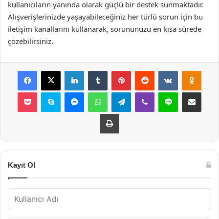
kullanıcıların yanında olarak güçlü bir destek sunmaktadır.
Alışverişlerinizde yaşayabileceğiniz her türlü sorun için bu
iletişim kanallarını kullanarak, sorununuzu en kısa sürede
çözebilirsiniz.
Facebook
X
LinkedIn
Tumblr
Pinterest
Reddit
VKontakte
Odnok
Pocket
Skype
Messenger
WhatsApp
Telegram
Viber
Line
E-Posta ile payla
Yazdır
Kayıt Ol