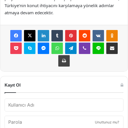
Türkiye’nin konut ihtiyacını karşılamaya yönelik adımlar
atmaya devam edecektir.
Facebook
X
LinkedIn
Tumblr
Pinterest
Reddit
VKontakte
Odnok
Pocket
Skype
Messenger
WhatsApp
Telegram
Viber
Line
E-Posta ile payla
Yazdır
Kayıt Ol
Unuttunuz mu?