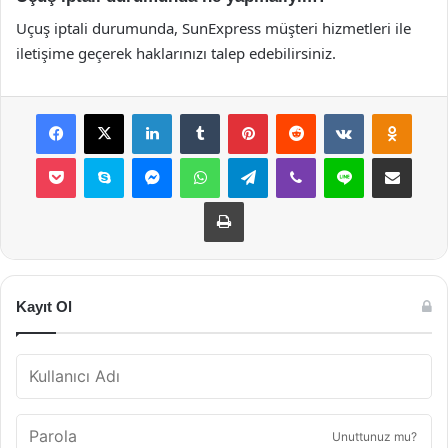
Uçuş iptali durumunda, SunExpress müşteri hizmetleri ile
iletişime geçerek haklarınızı talep edebilirsiniz.
Facebook
X
LinkedIn
Tumblr
Pinterest
Reddit
VKontakte
Odnok
Pocket
Skype
Messenger
WhatsApp
Telegram
Viber
Line
E-Posta ile payla
Yazdır
Kayıt Ol
Unuttunuz mu?