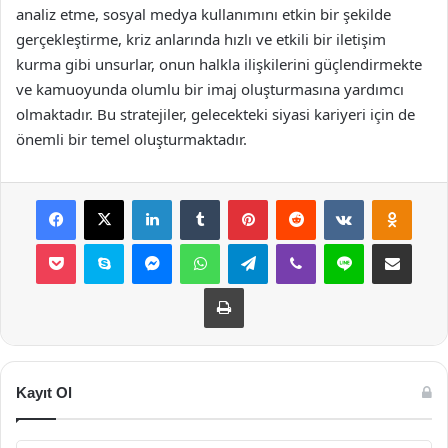
analiz etme, sosyal medya kullanımını etkin bir şekilde
gerçekleştirme, kriz anlarında hızlı ve etkili bir iletişim
kurma gibi unsurlar, onun halkla ilişkilerini güçlendirmekte
ve kamuoyunda olumlu bir imaj oluşturmasına yardımcı
olmaktadır. Bu stratejiler, gelecekteki siyasi kariyeri için de
önemli bir temel oluşturmaktadır.
Facebook
X
LinkedIn
Tumblr
Pinterest
Reddit
VKontakte
Odnok
Pocket
Skype
Messenger
WhatsApp
Telegram
Viber
Line
E-Posta ile payla
Yazdır
Kayıt Ol