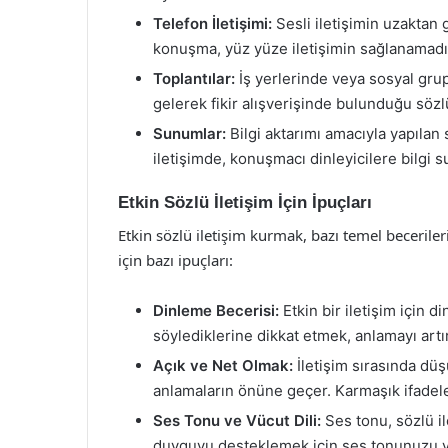
Telefon İletişimi:
Sesli iletişimin uzaktan g
konuşma, yüz yüze iletişimin sağlanamadığı
Toplantılar:
İş yerlerinde veya sosyal grupl
gelerek fikir alışverişinde bulunduğu sözlü
Sunumlar:
Bilgi aktarımı amacıyla yapılan 
iletişimde, konuşmacı dinleyicilere bilgi 
Etkin Sözlü İletişim İçin İpuçları
Etkin sözlü iletişim kurmak, bazı temel becerilerin
için bazı ipuçları:
Dinleme Becerisi:
Etkin bir iletişim için 
söylediklerine dikkat etmek, anlamayı artırır
Açık ve Net Olmak:
İletişim sırasında düş
anlamaların önüne geçer. Karmaşık ifadele
Ses Tonu ve Vücut Dili:
Ses tonu, sözlü il
duyguyu desteklemek için ses tonunuzu ve v