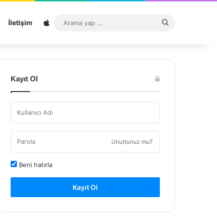
Sitemap
Arama
İletişim
yap
...
Kayıt Ol
Unuttunuz mu?
Beni hatırla
Kayıt Ol