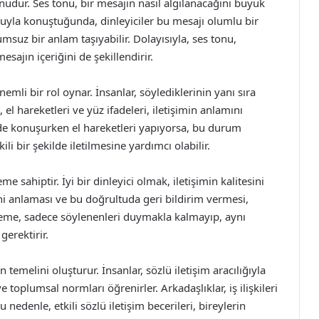
onudur. Ses tonu, bir mesajın nasıl algılanacağını büyük
tonuyla konuştuğunda, dinleyiciler bu mesajı olumlu bir
lumsuz bir anlam taşıyabilir. Dolayısıyla, ses tonu,
sajın içeriğini de şekillendirir.
emli bir rol oynar. İnsanlar, söylediklerinin yanı sıra
 el hareketleri ve yüz ifadeleri, iletişimin anlamını
kilde konuşurken el hareketleri yapıyorsa, bu durum
kili bir şekilde iletilmesine yardımcı olabilir.
e sahiptir. İyi bir dinleyici olmak, iletişimin kalitesini
rini anlaması ve bu doğrultuda geri bildirim vermesi,
inleme, sadece söylenenleri duymakla kalmayıp, aynı
erektirir.
 temelini oluşturur. İnsanlar, sözlü iletişim aracılığıyla
 ve toplumsal normları öğrenirler. Arkadaşlıklar, iş ilişkileri
Bu nedenle, etkili sözlü iletişim becerileri, bireylerin