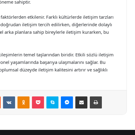
 öneme sahiptir.
faktörlerden etkilenir. Farklı kültürlerde iletişim tarzları
 doğrudan iletişim tercih edilirken, diğerlerinde dolaylı
el arka planlara sahip bireylerle iletişim kurarken, bu
ileşimlerin temel taşlarından biridir. Etkili sözlü iletişim
yonel yaşamlarında başarıya ulaşmalarını sağlar. Bu
plumsal düzeyde iletişim kalitesini artırır ve sağlıklı
st
Reddit
VKontakte
Odnoklassniki
Pocket
Skype
Messenger
E-Posta ile paylaş
Yazdır