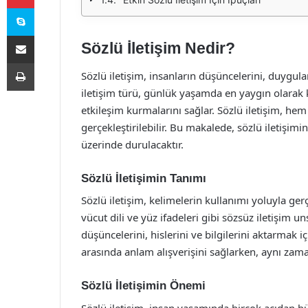
Skype
E-Posta ile paylaş
Sözlü İletişim Nedir?
Yazdır
Sözlü iletişim, insanların düşüncelerini, duygular
iletişim türü, günlük yaşamda en yaygın olarak k
etkileşim kurmalarını sağlar. Sözlü iletişim, hem
gerçekleştirilebilir. Bu makalede, sözlü iletişimin 
üzerinde durulacaktır.
Sözlü İletişimin Tanımı
Sözlü iletişim, kelimelerin kullanımı yoluyla gerçe
vücut dili ve yüz ifadeleri gibi sözsüz iletişim un
düşüncelerini, hislerini ve bilgilerini aktarmak iç
arasında anlam alışverişini sağlarken, aynı zaman
Sözlü İletişimin Önemi
Sözlü iletişim, insan yaşamında birçok açıdan b