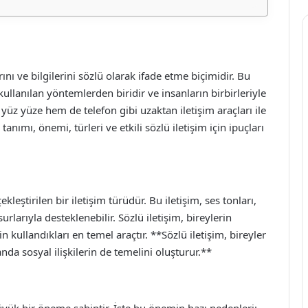
ını ve bilgilerini sözlü olarak ifade etme biçimidir. Bu
ullanılan yöntemlerden biridir ve insanların birbirleriyle
 yüz yüze hem de telefon gibi uzaktan iletişim araçları ile
tanımı, önemi, türleri ve etkili sözlü iletişim için ipuçları
kleştirilen bir iletişim türüdür. Bu iletişim, ses tonları,
surlarıyla desteklenebilir. Sözlü iletişim, bireylerin
in kullandıkları en temel araçtır. **Sözlü iletişim, bireyler
da sosyal ilişkilerin de temelini oluşturur.**
üyük bir öneme sahiptir. İşte bu önemin bazı nedenleri: