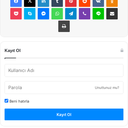
Pocket
Skype
Messenger
WhatsApp
Telegram
Viber
Line
E-Posta ile payla
Yazdır
Kayıt Ol
Unuttunuz mu?
Beni hatırla
Kayıt Ol