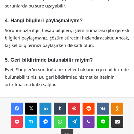
sorunlarda bu süre uzayabilir.
4. Hangi bilgileri paylaşmalıyım?
Sorununuzla ilgili hesap bilgileri, işlem numarası gibi gerekli
bilgileri paylaşmanız, çözüm sürecini hızlandıracaktır. Ancak,
kişisel bilgilerinizi paylaşırken dikkatli olun.
5. Geri bildirimde bulunabilir miyim?
Evet, Shopier’in sunduğu hizmetler hakkında geri bildirimde
bulunabilirsiniz. Bu geri bildirimler, hizmet kalitesinin
artırılmasına katkı sağlar.
Facebook
X
LinkedIn
Tumblr
Pinterest
Reddit
VKontakte
Odnok
Pocket
Skype
Messenger
WhatsApp
Telegram
Viber
Line
E-Posta ile payla
Yazdır