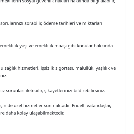
meklilerin sosyal güvenlik hakları hakkında bilgi alabilir,
orularınızı sorabilir, ödeme tarihleri ve miktarları
 emeklilik yaşı ve emeklilik maaşı gibi konular hakkında
ağlık hizmetleri, işsizlik sigortası, malullük, yaşlılık ve
niz.
z sorunları iletebilir, şikayetlerinizi bildirebilirsiniz.
için de özel hizmetler sunmaktadır. Engelli vatandaşlar,
lere daha kolay ulaşabilmektedir.