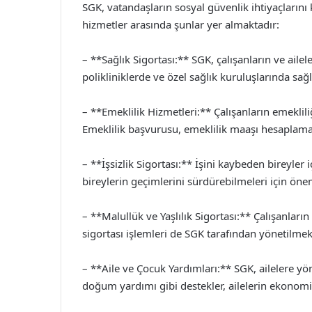
SGK, vatandaşların sosyal güvenlik ihtiyaçlarını 
hizmetler arasında şunlar yer almaktadır:
– **Sağlık Sigortası:** SGK, çalışanların ve ailel
polikliniklerde ve özel sağlık kuruluşlarında sağ
– **Emeklilik Hizmetleri:** Çalışanların emeklil
Emeklilik başvurusu, emeklilik maaşı hesaplama gi
– **İşsizlik Sigortası:** İşini kaybeden bireyler 
bireylerin geçimlerini sürdürebilmeleri için öne
– **Malullük ve Yaşlılık Sigortası:** Çalışanları
sigortası işlemleri de SGK tarafından yönetilmek
– **Aile ve Çocuk Yardımları:** SGK, ailelere yö
doğum yardımı gibi destekler, ailelerin ekonomi