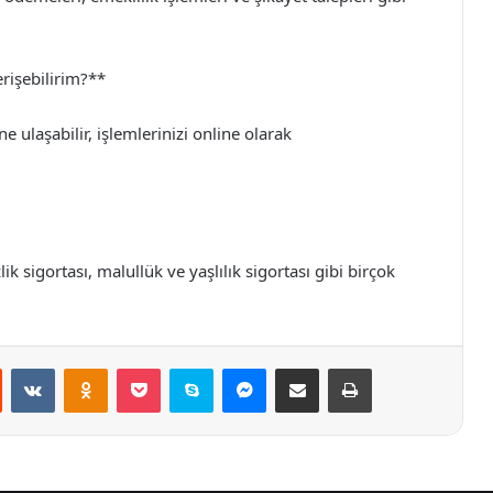
rişebilirim?**
e ulaşabilir, işlemlerinizi online olarak
lik sigortası, malullük ve yaşlılık sigortası gibi birçok
st
Reddit
VKontakte
Odnoklassniki
Pocket
Skype
Messenger
E-Posta ile paylaş
Yazdır