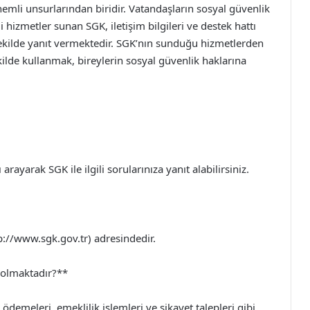
emli unsurlarından biridir. Vatandaşların sosyal güvenlik
 hizmetler sunan SGK, iletişim bilgileri ve destek hattı
r şekilde yanıt vermektedir. SGK’nın sunduğu hizmetlerden
ekilde kullanmak, bireylerin sosyal güvenlik haklarına
rayarak SGK ile ilgili sorularınıza yanıt alabilirsiniz.
p://www.sgk.gov.tr) adresindedir.
 olmaktadır?**
ödemeleri, emeklilik işlemleri ve şikayet talepleri gibi