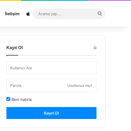
Sitemap
Arama
İletişim
yap
...
Kayıt Ol
Unuttunuz mu?
Beni hatırla
Kayıt Ol