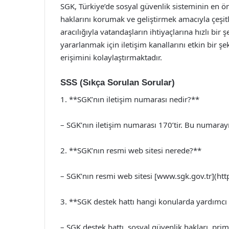
SGK, Türkiye’de sosyal güvenlik sisteminin en ön
haklarını korumak ve geliştirmek amacıyla çeşitli
aracılığıyla vatandaşların ihtiyaçlarına hızlı bi
yararlanmak için iletişim kanallarını etkin bir ş
erişimini kolaylaştırmaktadır.
SSS (Sıkça Sorulan Sorular)
1. **SGK’nın iletişim numarası nedir?**
– SGK’nın iletişim numarası 170’tir. Bu numarayı a
2. **SGK’nın resmi web sitesi nerede?**
– SGK’nın resmi web sitesi [www.sgk.gov.tr](htt
3. **SGK destek hattı hangi konularda yardımcı
– SGK destek hattı, sosyal güvenlik hakları, prim 