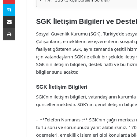
Skype
E-Posta ile paylaş
SGK İletişim Bilgileri ve Deste
Yazdır
Sosyal Güvenlik Kurumu (SGK), Türkiye’de sosyal 
Çalışanların, emeklilerin ve işverenlerin sosyal
faaliyet gösteren SGK, aynı zamanda çeşitli hiz
için vatandaşların SGK ile etkili bir şekilde il
SGK’nın iletişim bilgileri, destek hattı ve bu hi
bilgiler sunulacaktır.
SGK İletişim Bilgileri
SGK’nın iletişim bilgileri, vatandaşların kurumla
güncellenmektedir. SGK’nın genel iletişim bilgiler
– **Telefon Numarası:** SGK’nın çağrı merkezi n
türlü soru ve sorununuza yanıt alabilirsiniz. 170
ödemeleri, emeklilik işlemleri gibi konularda bilgi