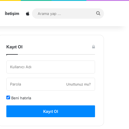
Sitemap
Arama
İletişim
yap
...
Kayıt Ol
Unuttunuz mu?
Beni hatırla
Kayıt Ol