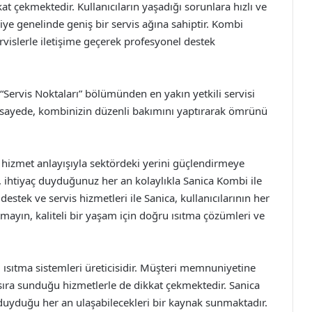
kat çekmektedir. Kullanıcıların yaşadığı sorunlara hızlı ve
ye genelinde geniş bir servis ağına sahiptir. Kombi
ervislerle iletişime geçerek profesyonel destek
“Servis Noktaları” bölümünden en yakın yetkili servisi
Bu sayede, kombinizin düzenli bakımını yaptırarak ömrünü
ı hizmet anlayışıyla sektördeki yerini güçlendirmeye
k, ihtiyaç duyduğunuz her an kolaylıkla Sanica Kombi ile
 destek ve servis hizmetleri ile Sanica, kullanıcılarının her
ın, kaliteli bir yaşam için doğru ısıtma çözümleri ve
 ısıtma sistemleri üreticisidir. Müşteri memnuniyetine
sıra sunduğu hizmetlerle de dikkat çekmektedir. Sanica
aç duyduğu her an ulaşabilecekleri bir kaynak sunmaktadır.