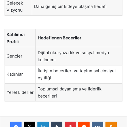
Gelecek
Daha geniş bir kitleye ulaşma hedefi
Vizyonu
Katılımcı
Hedeflenen Beceriler
Profili
Dijital okuryazarlık ve sosyal medya
Gençler
kullanımı
İletişim becerileri ve toplumsal cinsiyet
Kadınlar
eşitliği
Toplumsal dayanışma ve liderlik
Yerel Liderler
becerileri
Facebook
X
LinkedIn
Tumblr
Pinterest
Reddit
VKontakte
Odnok