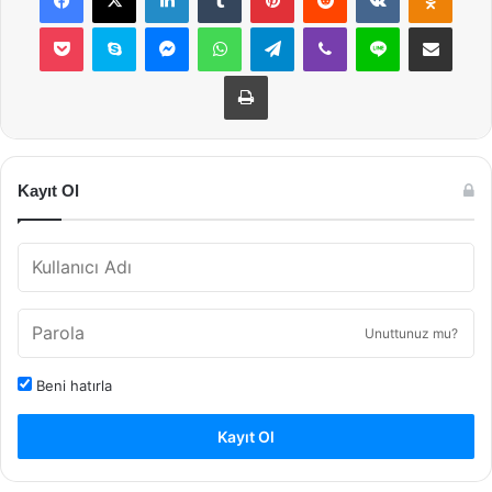
Pocket
Skype
Messenger
WhatsApp
Telegram
Viber
Line
E-Posta ile payla
Yazdır
Kayıt Ol
Unuttunuz mu?
Beni hatırla
Kayıt Ol