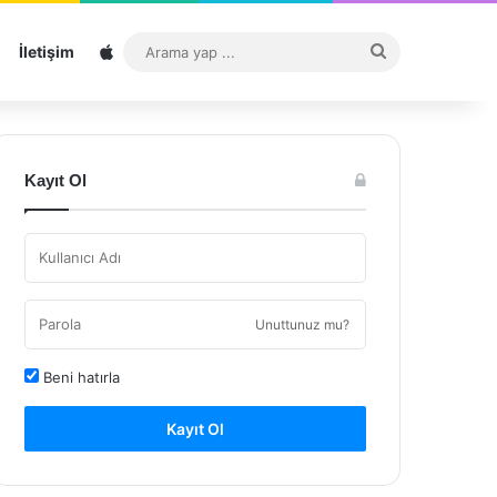
Sitemap
Arama
İletişim
yap
...
Kayıt Ol
Unuttunuz mu?
Beni hatırla
Kayıt Ol