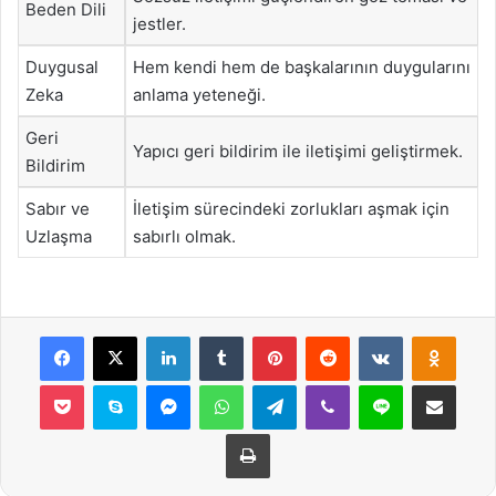
Beden Dili
jestler.
Duygusal
Hem kendi hem de başkalarının duygularını
Zeka
anlama yeteneği.
Geri
Yapıcı geri bildirim ile iletişimi geliştirmek.
Bildirim
Sabır ve
İletişim sürecindeki zorlukları aşmak için
Uzlaşma
sabırlı olmak.
Facebook
X
LinkedIn
Tumblr
Pinterest
Reddit
VKontakte
Odnok
Pocket
Skype
Messenger
WhatsApp
Telegram
Viber
Line
E-Posta ile payla
Yazdır