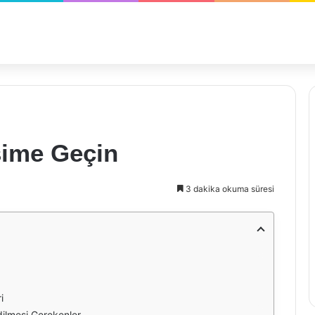
işime Geçin
3 dakika okuma süresi
i
dilmesi Gerekenler