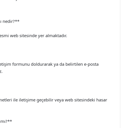
ı nedir?**
resmi web sitesinde yer almaktadır.
letişim formunu doldurarak ya da belirtilen e-posta
z.
tleri ile iletişime geçebilir veya web sitesindeki hasar
 mı?**