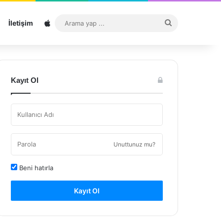
Sitemap
Arama
İletişim
yap
...
Kayıt Ol
Unuttunuz mu?
Beni hatırla
Kayıt Ol