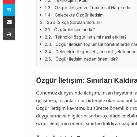
Teknolojinin Rolü
Skype
Özgür İletişim ve Toplumsal Hareketler
Gelecekte Özgür İletişim
E-Posta ile paylaş
SSS (Sıkça Sorulan Sorular)
Yazdır
Özgür iletişim nedir?
Teknoloji özgür iletişimi nasıl etkiler?
Özgür iletişim toplumsal hareketlerde nası
Gelecekte özgür iletişim nasıl şekillenec
Özgür iletişim neden önemlidir?
Özgür İletişim: Sınırları Kaldır
Günümüz dünyasında iletişim, insan hayatının ayr
gelişmesi, insanların birbirleriyle olan bağlantıl
Özgür iletişim kavramı, bu süreçte önemli bir ro
duygularını ve bilgilerini serbestçe ifade edebi
özgür iletişimin önemi, sınırları kaldıran bağlantı