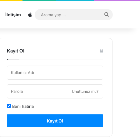
Sitemap
Arama
İletişim
yap
...
Kayıt Ol
Unuttunuz mu?
Beni hatırla
Kayıt Ol