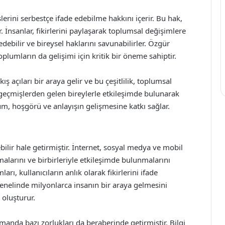
lerini serbestçe ifade edebilme hakkını içerir. Bu hak,
 İnsanlar, fikirlerini paylaşarak toplumsal değişimlere
edebilir ve bireysel haklarını savunabilirler. Özgür
oplumların da gelişimi için kritik bir öneme sahiptir.
ş açıları bir araya gelir ve bu çeşitlilik, toplumsal
 ve geçmişlerden gelen bireylerle etkileşimde bulunarak
um, hoşgörü ve anlayışın gelişmesine katkı sağlar.
ebilir hale getirmiştir. İnternet, sosyal medya ve mobil
şmalarını ve birbirleriyle etkileşimde bulunmalarını
arı, kullanıcıların anlık olarak fikirlerini ifade
genelinde milyonlarca insanın bir araya gelmesini
 oluşturur.
manda bazı zorlukları da beraberinde getirmiştir. Bilgi