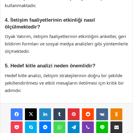
kullanmaktadır.
4. İletişim faaliyetlerinin etkinliği nasıl
ölçülmektedir?
Oyak Yatırım, iletişim faaliyetlerinin etkinliğini anketler, geri
bildirim formları ve sosyal medya analizleri gibi yöntemlerle
ölçmektedir.
5. Hedef kitle analizi neden önemlidir?
Hedef kitle analizi, iletişim stratejilerinin doğru bir şekilde
şekillendirilmesi ve etkili mesajların iletilmesi için kritik bir
adımdır.
Facebook
X
LinkedIn
Tumblr
Pinterest
Reddit
VKontakte
Odnok
Pocket
Skype
Messenger
WhatsApp
Telegram
Viber
Line
E-Posta ile payla