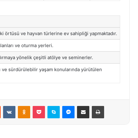
tki örtüsü ve hayvan türlerine ev sahipliği yapmaktadır.
lanları ve oturma yerleri.
ırmaya yönelik çeşitli atölye ve seminerler.
ve sürdürülebilir yaşam konularında yürütülen
st
Reddit
VKontakte
Odnoklassniki
Pocket
Skype
Messenger
E-Posta ile paylaş
Yazdır