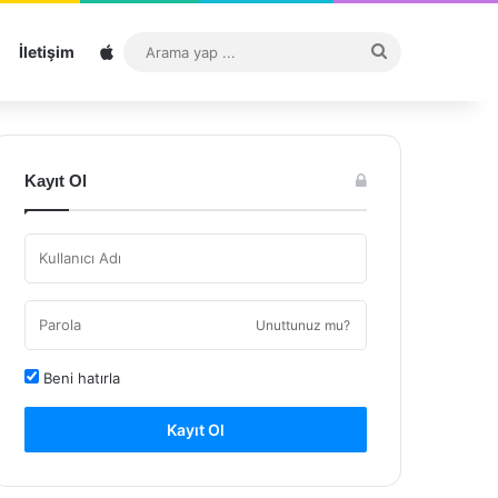
Sitemap
Arama
İletişim
yap
...
Kayıt Ol
Unuttunuz mu?
Beni hatırla
Kayıt Ol