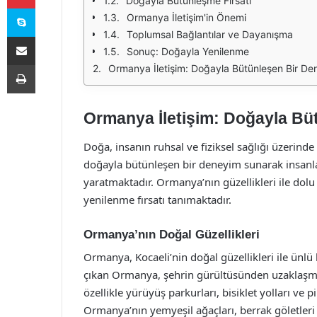
Doğayla Bütünleşme Fırsatı
Skype
Ormanya İletişim'in Önemi
Toplumsal Bağlantılar ve Dayanışma
E-Posta ile paylaş
Sonuç: Doğayla Yenilenme
Yazdır
Ormanya İletişim: Doğayla Bütünleşen Bir De
Ormanya İletişim: Doğayla Bü
Doğa, insanın ruhsal ve fiziksel sağlığı üzerinde
doğayla bütünleşen bir deneyim sunarak insanl
yaratmaktadır. Ormanya’nın güzellikleri ile dol
yenilenme fırsatı tanımaktadır.
Ormanya’nın Doğal Güzellikleri
Ormanya, Kocaeli’nin doğal güzellikleri ile ünlü b
çıkan Ormanya, şehrin gürültüsünden uzaklaşmak 
özellikle yürüyüş parkurları, bisiklet yolları ve p
Ormanya’nın yemyeşil ağaçları, berrak göletleri v