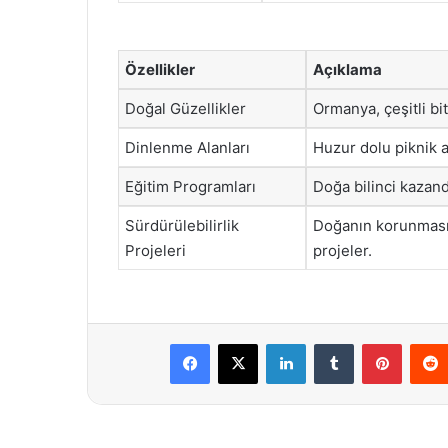
Özellikler
Açıklama
Doğal Güzellikler
Ormanya, çeşitli bi
Dinlenme Alanları
Huzur dolu piknik a
Eğitim Programları
Doğa bilinci kazand
Sürdürülebilirlik
Doğanın korunması 
Projeleri
projeler.
Facebook
X
LinkedIn
Tumblr
Pintere