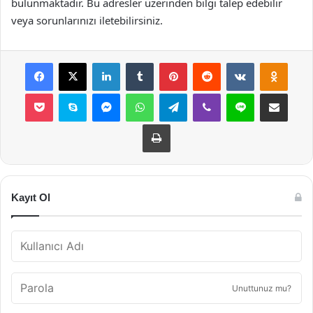
bulunmaktadır. Bu adresler üzerinden bilgi talep edebilir
veya sorunlarınızı iletebilirsiniz.
Facebook
X
LinkedIn
Tumblr
Pinterest
Reddit
VKontakte
Odnok
Pocket
Skype
Messenger
WhatsApp
Telegram
Viber
Line
E-Posta ile payla
Yazdır
Kayıt Ol
Unuttunuz mu?