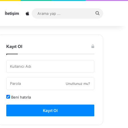
Sitemap
Arama
İletişim
yap
...
Kayıt Ol
Unuttunuz mu?
Beni hatırla
Kayıt Ol