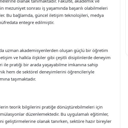
rmelerine olanak tanımaktadır. Fakülte, akademik ve
rin mezuniyet sonrası iş yaşamında başarılı olabilmeleri
er. Bu bağlamda, güncel iletişim teknolojileri, medya
müfredata entegre edilmiştir.
nında uzman akademisyenlerden oluşan güçlü bir öğretim
işim ve halkla ilişkiler gibi çeşitli disiplinlerde deneyim
ri ile pratiği bir arada yaşayabilme imkanına sahip
ik hem de sektörel deneyimlerini öğrencileriyle
amına taşımaktadır.
lerin teorik bilgilerini pratiğe dönüştürebilmeleri için
e simülasyonlar düzenlemektedir. Bu uygulamalı eğitimler,
rini geliştirmelerine olanak tanırken, sektöre hazır bireyler