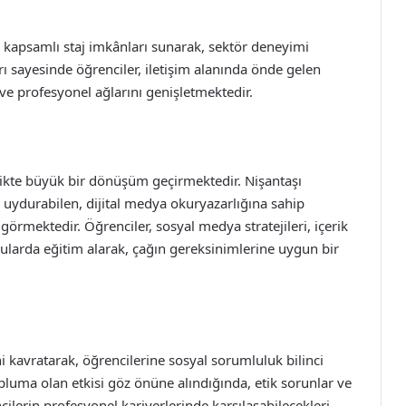
da kapsamlı staj imkânları sunarak, sektör deneyimi
ı sayesinde öğrenciler, iletişim alanında önde gelen
ve profesyonel ağlarını genişletmektedir.
rlikte büyük bir dönüşüm geçirmektedir. Nişantaşı
k uydurabilen, dijital medya okuryazarlığına sahip
 görmektedir. Öğrenciler, sosyal medya stratejileri, içerik
onularda eğitim alarak, çağın gereksinimlerine uygun bir
ni kavratarak, öğrencilerine sosyal sorumluluk bilinci
pluma olan etkisi göz önüne alındığında, etik sorunlar ve
cilerin profesyonel kariyerlerinde karşılaşabilecekleri