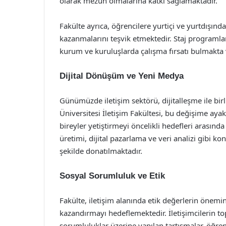
olarak mezun olmalarına katkı sağlamaktadır.
Fakülte ayrıca, öğrencilere yurtiçi ve yurtdışın
kazanmalarını teşvik etmektedir. Staj programlar
kurum ve kuruluşlarda çalışma fırsatı bulmakta 
Dijital Dönüşüm ve Yeni Medya
Günümüzde iletişim sektörü, dijitalleşme ile bi
Üniversitesi İletişim Fakültesi, bu değişime aya
bireyler yetiştirmeyi öncelikli hedefleri arasında
üretimi, dijital pazarlama ve veri analizi gibi k
şekilde donatılmaktadır.
Sosyal Sorumluluk ve Etik
Fakülte, iletişim alanında etik değerlerin önemi
kazandırmayı hedeflemektedir. İletişimcilerin to
sorumluluklar üzerine yapılan tartışmalar, öğren