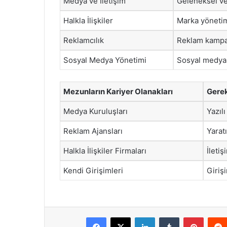
Medya ve İletişim
Geleneksel ve 
Halkla İlişkiler
Marka yönetimi
Reklamcılık
Reklam kampan
Sosyal Medya Yönetimi
Sosyal medya p
Mezunların Kariyer Olanakları
Gerek
Medya Kuruluşları
Yazılı
Reklam Ajansları
Yarat
Halkla İlişkiler Firmaları
İletiş
Kendi Girişimleri
Girişi
Facebook
X
LinkedIn
Tumblr
Pintere