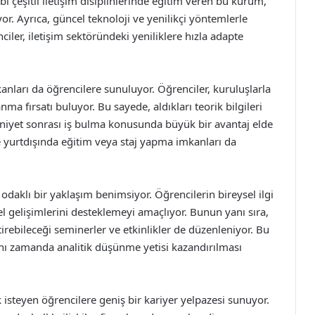
bi çeşitli iletişim disiplinlerinde eğitim veren bu kurum,
or. Ayrıca, güncel teknoloji ve yenilikçi yöntemlerle
ler, iletişim sektöründeki yeniliklere hızla adapte
anları da öğrencilere sunuluyor. Öğrenciler, kuruluşlarla
ma fırsatı buluyor. Bu sayede, aldıkları teorik bilgileri
niyet sonrası iş bulma konusunda büyük bir avantaj elde
de yurtdışında eğitim veya staj yapma imkanları da
 odaklı bir yaklaşım benimsiyor. Öğrencilerin bireysel ilgi
sel gelişimlerini desteklemeyi amaçlıyor. Bunun yanı sıra,
tirebileceği seminerler ve etkinlikler de düzenleniyor. Bu
aynı zamanda analitik düşünme yetisi kazandırılması
 isteyen öğrencilere geniş bir kariyer yelpazesi sunuyor.