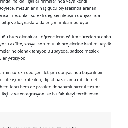
nda, halkla ilişkiler firmalarında veya kendi
Böylece, mezunlarının iş gücü piyasasında aranan
yrıca, mezunlar, sürekli değişen iletişim dünyasında
ı bilgi ve kaynaklara da erişim imkanı buluyor.
duğu burs olanakları, öğrencilerin eğitim süreçlerini daha
r. Fakülte, sosyal sorumluluk projelerine katılımı teşvik
rmelerine olanak tanıyor. Bu sayede, sadece mesleki
ler yetişiyor.
arının sürekli değişen iletişim dünyasında başarılı bir
i, iletişim stratejileri, dijital pazarlama gibi temel
hem teori hem de pratikte donanımlı birer iletişimci
ikçilik ve entegrasyon ise bu fakülteyi tercih eden