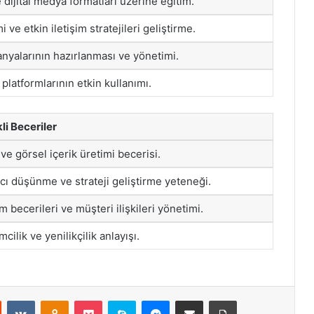
dijital medya formatları üzerine eğitim.
 ve etkin iletişim stratejileri geliştirme.
yalarının hazırlanması ve yönetimi.
latformlarının etkin kullanımı.
li Beceriler
 ve görsel içerik üretimi becerisi.
ıcı düşünme ve strateji geliştirme yeteneği.
im becerileri ve müşteri ilişkileri yönetimi.
mcilik ve yenilikçilik anlayışı.
st
Reddit
VKontakte
Odnoklassniki
Pocket
Skype
Messenger
E-Posta ile paylaş
Yazdır