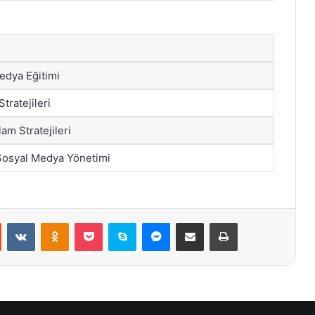
Medya Eğitimi
tratejileri
am Stratejileri
e Sosyal Medya Yönetimi
st
Reddit
VKontakte
Odnoklassniki
Pocket
Skype
Messenger
E-Posta ile paylaş
Yazdır