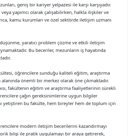
nları, geniş bir kariyer yelpazesi ile karşı karşıyadır.
eya yapımcı olarak çalışabilirken, halkla ilişkiler ve
rıca, kamu kurumları ve özel sektörde iletişim uzmanı
düşünme, yaratıcı problem çözme ve etkili iletişim
oynamaktadır. Bu beceriler, mezunların iş hayatında
tadır.
ültesi, öğrencilere sunduğu kaliteli eğitim, araştırma
şim alanında önemli bir merkez olarak öne çıkmaktadır.
sı, fakültenin eğitim ve araştırma faaliyetlerinin sürekli
encilere çağın gereksinimlerine uygun bilgiler
i yetiştiren bu fakülte, hem bireyler hem de toplum için
ğrencilere modern iletişim becerilerini kazandırmayı
rik bilgi ile pratik uygulamayı bir araya getirerek,