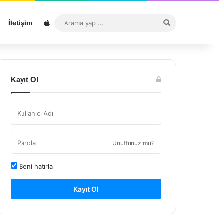
Sitemap
Arama
İletişim
yap
...
Kayıt Ol
Unuttunuz mu?
Beni hatırla
Kayıt Ol