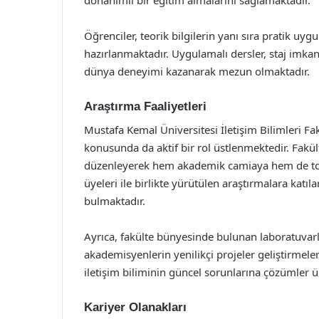
donanımlı bir eğitim almalarını sağlamaktadır.
Öğrenciler, teorik bilgilerin yanı sıra pratik uy
hazırlanmaktadır. Uygulamalı dersler, staj imkanla
dünya deneyimi kazanarak mezun olmaktadır.
Araştırma Faaliyetleri
Mustafa Kemal Üniversitesi İletişim Bilimleri Fa
konusunda da aktif bir rol üstlenmektedir. Fakül
düzenleyerek hem akademik camiaya hem de top
üyeleri ile birlikte yürütülen araştırmalara katıl
bulmaktadır.
Ayrıca, fakülte bünyesinde bulunan laboratuvarl
akademisyenlerin yenilikçi projeler geliştirmeler
iletişim biliminin güncel sorunlarına çözümler 
Kariyer Olanakları