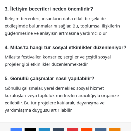
3. İletişim becerileri neden önemlidir?
İletişim becerileri, insanların daha etkili bir şekilde
etkileşimde bulunmalarını sağlar. Bu, toplumsal ilişkilerin
güçlenmesine ve anlayışın artmasına yardımcı olur.
4. Milas’ta hangi tür sosyal etkinlikler düzenleniyor?
Milas’ta festivaller, konserler, sergiler ve çeşitli sosyal
projeler gibi etkinlikler düzenlenmektedir.
5. Gönüllü çalışmalar nasıl yapılabilir?
Gönüllü çalışmalar, yerel dernekler, sosyal hizmet
kuruluşları veya topluluk merkezleri aracılığıyla organize
edilebilir. Bu tür projelere katılarak, dayanışma ve
yardımlaşma duygusu artırılabilir.
Facebook
X
LinkedIn
Tumblr
Pinterest
Reddit
VKontakte
Odnok