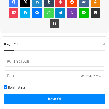
Pocket
Skype
Messenger
WhatsApp
Telegram
Viber
Line
E-Posta ile payla
Yazdır
Kayıt Ol
Unuttunuz mu?
Beni hatırla
Kayıt Ol