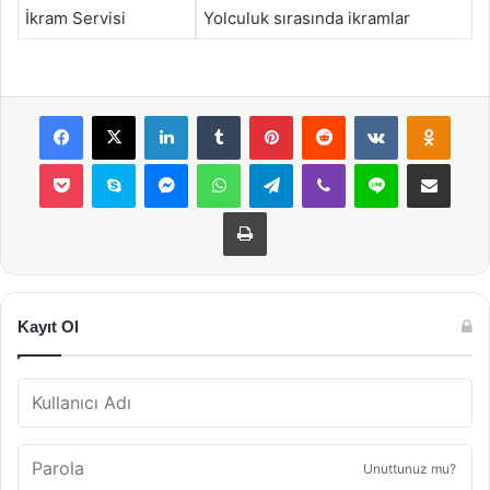
İkram Servisi
Yolculuk sırasında ikramlar
Facebook
X
LinkedIn
Tumblr
Pinterest
Reddit
VKontakte
Odnok
Pocket
Skype
Messenger
WhatsApp
Telegram
Viber
Line
E-Posta ile payla
Yazdır
Kayıt Ol
Unuttunuz mu?