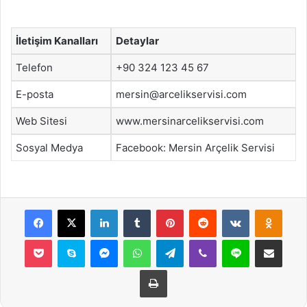
İletişim Kanalları
Detaylar
Telefon
+90 324 123 45 67
E-posta
mersin@arcelikservisi.com
Web Sitesi
www.mersinarcelikservisi.com
Sosyal Medya
Facebook: Mersin Arçelik Servisi
Facebook
X
LinkedIn
Tumblr
Pinterest
Reddit
VKontakte
Odnok
Pocket
Skype
Messenger
WhatsApp
Telegram
Viber
Line
E-Posta ile payla
Yazdır