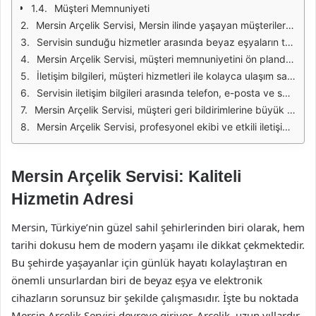
Müşteri Memnuniyeti
Mersin Arçelik Servisi, Mersin ilinde yaşayan müşterilere kaliteli ve güvenilir hizmet sunmayı amaçlamaktadır. Bu servis, Arçelik ürünlerini en iyi şekilde tamir etmek ve bakımını sağlamak için uzman teknisyenler ile çalışmaktadır. Müşterilerin ihtiyaçlarına hızlı bir şekilde yanıt vermek için sürekli olarak gelişen bir iletişim ağına sahiptir. Bu sayede, kullanıcılar teknik destek almak istediklerinde kolaylıkla iletişim kurabilirler.
Servisin sunduğu hizmetler arasında beyaz eşyaların tamiri, bakımı ve yedek parça temini bulunmaktadır. Mersin Arçelik Servisi, her türlü arızayı tespit edebilme yeteneğine sahip deneyimli teknisyenlerle donatılmıştır. Ayrıca, servis hizmeti sunulmadan önce müşteriyle detaylı bir bilgilendirme yapılmakta ve onay alınmaktadır. Bu süreç, müşterilerin memnuniyetini artırmak amacıyla dikkatle yürütülmektedir.
Mersin Arçelik Servisi, müşteri memnuniyetini ön planda tutarak, hızlı ve etkili çözümler sunmayı hedeflemektedir. Servis, Mersin genelinde geniş bir müşteri portföyüne sahiptir ve her geçen gün artan müşteri taleplerine yanıt verebilmek için personel sayısını artırmaya devam etmektedir. Müşterilerine sunduğu avantajlı hizmet paketleriyle de dikkat çekmektedir.
İletişim bilgileri, müşteri hizmetleri ile kolayca ulaşım sağlamanın yanı sıra, acil durumlarda da hızlı bir şekilde destek almayı mümkün kılmaktadır. Mersin Arçelik Servisi, çeşitli iletişim kanallarıyla hizmet vermekte olup, müşteri taleplerini en kısa zamanda yanıtlayabilmek için sürekli olarak kendini geliştirmektedir. Bu durum, müşteri memnuniyetini artırmakta ve marka bağlılığını güçlendirmektedir.
Servisin iletişim bilgileri arasında telefon, e-posta ve sosyal medya kanalları yer almaktadır. Müşteriler, bu kanallar aracılığıyla servisle irtibata geçerek sorunlarını iletebilir, randevu alabilir veya teknik destek talep edebilirler. Ayrıca, servis hakkında detaylı bilgilere ulaşmak isteyenler için resmi web sitesi de önemli bir kaynak teşkil etmektedir.
Mersin Arçelik Servisi, müşteri geri bildirimlerine büyük önem vermekte ve bu geri bildirimleri hizmet kalitesini artırmak için kullanmaktadır. Müşterilerin memnuniyetini sağlayabilmek amacıyla sürekli olarak hizmetlerini gözden geçirmekte ve iyileştirmeler yapmaktadır. Bu sayede, hem mevcut müşterilerin sadakatini kazanmakta hem de yeni müşteriler çekmektedir.
Mersin Arçelik Servisi, profesyonel ekibi ve etkili iletişim kanalları ile müşterilerine en iyi hizmeti sunmayı hedeflemektedir. Gelişmiş teknolojik altyapısı ve müşteri odaklı yaklaşımı ile sektördeki yerini sağlamlaştırmaktadır. Müşterilerin her türlü talep ve sorunları için Mersin Arçelik Servisi'ne başvurarak, kaliteli bir hizmet deneyimi elde etmeleri mümkündür.
Mersin Arçelik Servisi: Kaliteli
Hizmetin Adresi
Mersin, Türkiye’nin güzel sahil şehirlerinden biri olarak, hem
tarihi dokusu hem de modern yaşamı ile dikkat çekmektedir.
Bu şehirde yaşayanlar için günlük hayatı kolaylaştıran en
önemli unsurlardan biri de beyaz eşya ve elektronik
cihazların sorunsuz bir şekilde çalışmasıdır. İşte bu noktada
Mersin Arçelik Servisi devreye giriyor. Arçelik, uzun yıllardır