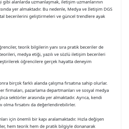
ği gibi alanlarda uzmanlaşmak, iletişim uzmanlarının
rasında yer almaktadır. Bu nedenle, Medya ve İletişim DGS
ital becerilerini geliştirmeleri ve güncel trendlere ayak
enciler, teorik bilgilerin yanı sıra pratik beceriler de
orileri, medya etiği, yazılı ve sözlü iletişim becerileri
inleştirilerek öğrencilere gerçek hayatta deneyim
ra birçok farklı alanda çalışma fırsatına sahip olurlar.
kiler firmaları, pazarlama departmanları ve sosyal medya
şlıca sektörler arasında yer almaktadır. Ayrıca, kendi
 olma fırsatını da değerlendirebilirler.
arı için önemli bir kapı aralamaktadır. Hızla değişen
yler, hem teorik hem de pratik bilgiyle donanarak