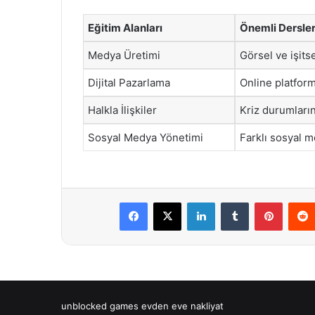
Eğitim Alanları
Önemli Dersle
Medya Üretimi
Görsel ve işitse
Dijital Pazarlama
Online platform
Halkla İlişkiler
Kriz durumlarınd
Sosyal Medya Yönetimi
Farklı sosyal m
Facebook
X
LinkedIn
Tumblr
Pintere
unblocked games
evden eve nakliyat