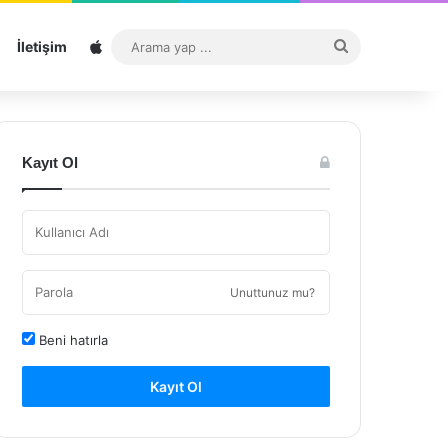
Sitemap
Arama
İletişim
yap
...
Kayıt Ol
Unuttunuz mu?
Beni hatırla
Kayıt Ol