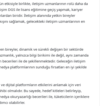
n etkisiyle birlikte, iletişim uzmanlarının rolü daha da
şim DGS ile lisans eğitimine geçiş yapmak, kariyer
ardan biridir. İletişim alanında yetkin bireyler
akışını sağlamak, gelecekteki iletişim uzmanlarının en
en bireyler, dinamik ve sürekli değişen bir sektörde
zmanlık, yalnızca bilgi birikimi ile değil, aynı zamanda
im becerileri ile de şekillenmektedir. Geleceğin iletişim
medya platformlarının sunduğu fırsatları en iyi şekilde
e dijital platformların etkilerini anlamak için veri
ahibi olmalıdır. Bu sayede, hedef kitleleri belirleyip,
medya okuryazarlığı becerileri ile, tüketicilerin içeriklere
dımcı olabilirler.