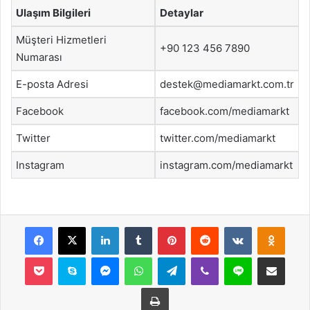
Ulaşım Bilgileri
Detaylar
Müşteri Hizmetleri
+90 123 456 7890
Numarası
E-posta Adresi
destek@mediamarkt.com.tr
Facebook
facebook.com/mediamarkt
Twitter
twitter.com/mediamarkt
Instagram
instagram.com/mediamarkt
Facebook
X
LinkedIn
Tumblr
Pinterest
Reddit
VKontakte
Odnok
Pocket
Skype
Messenger
WhatsApp
Telegram
Viber
Line
E-Posta ile payla
Yazdır