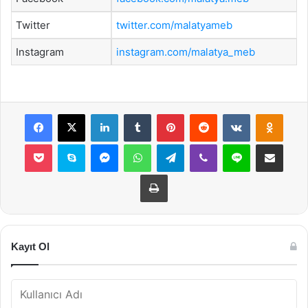
Twitter
twitter.com/malatyameb
Instagram
instagram.com/malatya_meb
Facebook
X
LinkedIn
Tumblr
Pinterest
Reddit
VKontakte
Odnok
Pocket
Skype
Messenger
WhatsApp
Telegram
Viber
Line
E-Posta ile payla
Yazdır
Kayıt Ol