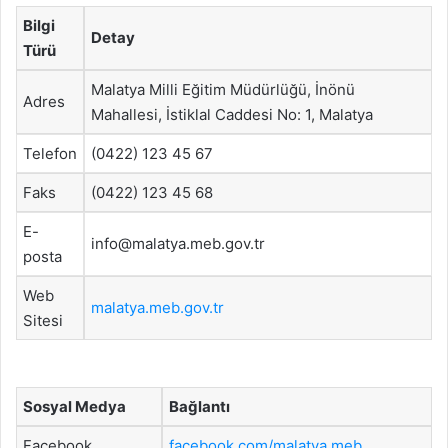
Bilgi
Detay
Türü
Malatya Milli Eğitim Müdürlüğü, İnönü
Adres
Mahallesi, İstiklal Caddesi No: 1, Malatya
Telefon
(0422) 123 45 67
Faks
(0422) 123 45 68
E-
info@malatya.meb.gov.tr
posta
Web
malatya.meb.gov.tr
Sitesi
Sosyal Medya
Bağlantı
Facebook
facebook.com/malatya.meb