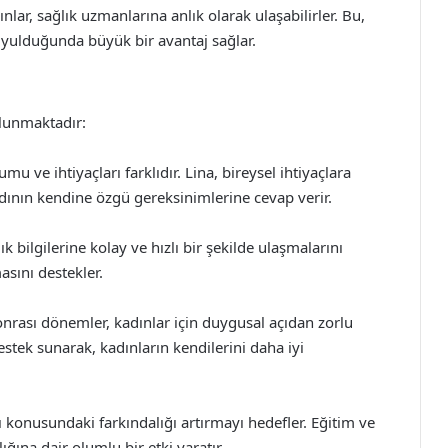
ınlar, sağlık uzmanlarına anlık olarak ulaşabilirler. Bu,
duyulduğunda büyük bir avantaj sağlar.
ulunmaktadır:
u ve ihtiyaçları farklıdır. Lina, bireysel ihtiyaçlara
adının kendine özgü gereksinimlerine cevap verir.
ık bilgilerine kolay ve hızlı bir şekilde ulaşmalarını
asını destekler.
nrası dönemler, kadınlar için duygusal açıdan zorlu
destek sunarak, kadınların kendilerini daha iyi
ı konusundaki farkındalığı artırmayı hedefler. Eğitim ve
ığına dair olumlu bir etki yaratır.