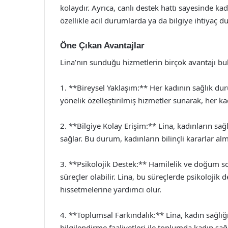
kolaydır. Ayrıca, canlı destek hattı sayesinde kad
özellikle acil durumlarda ya da bilgiye ihtiyaç 
Öne Çıkan Avantajlar
Lina’nın sunduğu hizmetlerin birçok avantajı b
1. **Bireysel Yaklaşım:** Her kadının sağlık durum
yönelik özelleştirilmiş hizmetler sunarak, her k
2. **Bilgiye Kolay Erişim:** Lina, kadınların sağl
sağlar. Bu durum, kadınların bilinçli kararlar alm
3. **Psikolojik Destek:** Hamilelik ve doğum so
süreçler olabilir. Lina, bu süreçlerde psikolojik 
hissetmelerine yardımcı olur.
4. **Toplumsal Farkındalık:** Lina, kadın sağlığ
bilgilendirme faaliyetleri ile toplumda kadın sağl