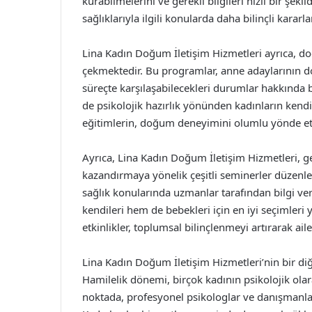
kurabilmelerini ve gerekli bilgileri hızlı bir şek
sağlıklarıyla ilgili konularda daha bilinçli kararlar
Lina Kadın Doğum İletişim Hizmetleri ayrıca, d
çekmektedir. Bu programlar, anne adaylarının 
süreçte karşılaşabilecekleri durumlar hakkında bi
de psikolojik hazırlık yönünden kadınların kendi
eğitimlerin, doğum deneyimini olumlu yönde etki
Ayrıca, Lina Kadın Doğum İletişim Hizmetleri, g
kazandırmaya yönelik çeşitli seminerler düzenl
sağlık konularında uzmanlar tarafından bilgi ve
kendileri hem de bebekleri için en iyi seçimler
etkinlikler, toplumsal bilinçlenmeyi artırarak ail
Lina Kadın Doğum İletişim Hizmetleri’nin bir diğ
Hamilelik dönemi, birçok kadının psikolojik olar
noktada, profesyonel psikologlar ve danışmanla