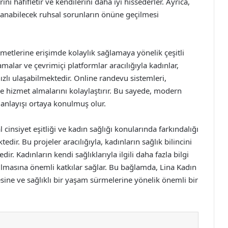
i hafifletir ve kendilerini daha iyi hissederler. Ayrıca,
anabilecek ruhsal sorunların önüne geçilmesi
metlerine erişimde kolaylık sağlamaya yönelik çeşitli
alar ve çevrimiçi platformlar aracılığıyla kadınlar,
ızlı ulaşabilmektedir. Online randevu sistemleri,
e hizmet almalarını kolaylaştırır. Bu sayede, modern
 anlayışı ortaya konulmuş olur.
insiyet eşitliği ve kadın sağlığı konularında farkındalığı
dir. Bu projeler aracılığıyla, kadınların sağlık bilincini
ir. Kadınların kendi sağlıklarıyla ilgili daha fazla bilgi
rılmasına önemli katkılar sağlar. Bu bağlamda, Lina Kadın
ine ve sağlıklı bir yaşam sürmelerine yönelik önemli bir