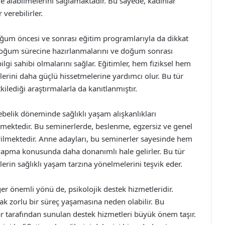
ilde alabilmelerini sağlamaktadır. Bu sayede, kadınlar
 verebilirler.
oğum öncesi ve sonrası eğitim programlarıyla da dikkat
doğum sürecine hazırlanmalarını ve doğum sonrası
lgi sahibi olmalarını sağlar. Eğitimler, hem fiziksel hem
lerini daha güçlü hissetmelerine yardımcı olur. Bu tür
lediği araştırmalarla da kanıtlanmıştır.
ebelik döneminde sağlıklı yaşam alışkanlıkları
emektedir. Bu seminerlerde, beslenme, egzersiz ve genel
rilmektedir. Anne adayları, bu seminerler sayesinde hem
i yapma konusunda daha donanımlı hale gelirler. Bu tür
elerin sağlıklı yaşam tarzına yönelmelerini teşvik eder.
er önemli yönü de, psikolojik destek hizmetleridir.
ak zorlu bir süreç yaşamasına neden olabilir. Bu
r tarafından sunulan destek hizmetleri büyük önem taşır.