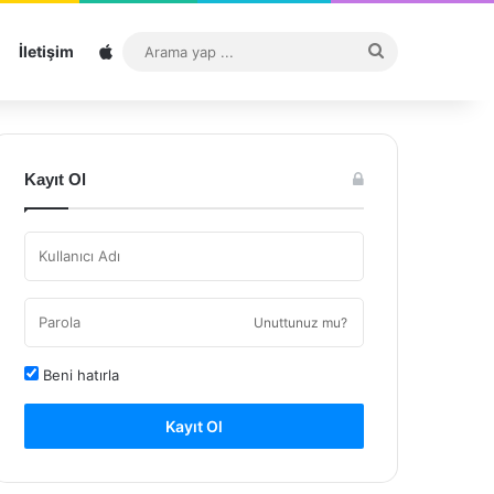
Sitemap
Arama
İletişim
yap
...
Kayıt Ol
Unuttunuz mu?
Beni hatırla
Kayıt Ol