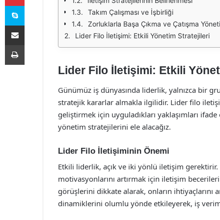
İletişim Stratejilerinin Belirlenmesi
Skype
Takım Çalışması ve İşbirliği
Zorluklarla Başa Çıkma ve Çatışma Yönet
E-Posta ile paylaş
Lider Filo İletişimi: Etkili Yönetim Stratejileri
Yazdır
Lider Filo İletişimi: Etkili Yönet
Günümüz iş dünyasında liderlik, yalnızca bir gru
stratejik kararlar almakla ilgilidir. Lider filo ileti
geliştirmek için uyguladıkları yaklaşımları ifade 
yönetim stratejilerini ele alacağız.
Lider Filo İletişiminin Önemi
Etkili liderlik, açık ve iki yönlü iletişim gerektiri
motivasyonlarını artırmak için iletişim becerilerin
görüşlerini dikkate alarak, onların ihtiyaçlarını a
dinamiklerini olumlu yönde etkileyerek, iş verimlil