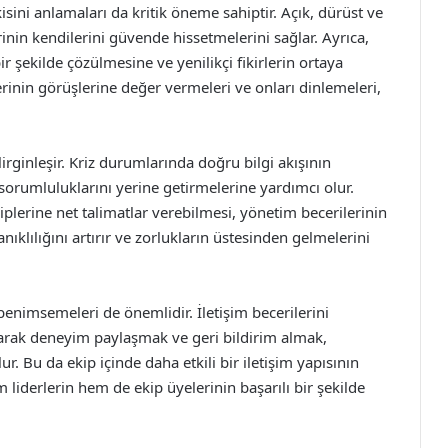
tkisini anlamaları da kritik öneme sahiptir. Açık, dürüst ve
rinin kendilerini güvende hissetmelerini sağlar. Ayrıca,
bir şekilde çözülmesine ve yenilikçi fikirlerin ortaya
erinin görüşlerine değer vermeleri ve onları dinlemeleri,
lirginleşir. Kriz durumlarında doğru bilgi akışının
orumluluklarını yerine getirmelerine yardımcı olur.
kiplerine net talimatlar verebilmesi, yönetim becerilerinin
yanıklılığını artırır ve zorlukların üstesinden gelmelerini
benimsemeleri de önemlidir. İletişim becerilerini
parak deneyim paylaşmak ve geri bildirim almak,
ur. Bu da ekip içinde daha etkili bir iletişim yapısının
 liderlerin hem de ekip üyelerinin başarılı bir şekilde