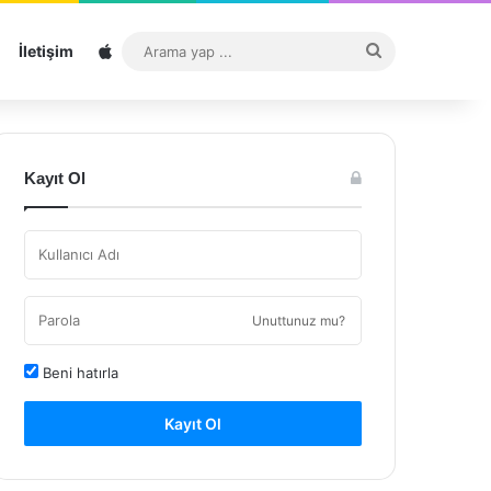
Sitemap
Arama
İletişim
yap
...
Kayıt Ol
Unuttunuz mu?
Beni hatırla
Kayıt Ol