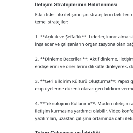
İletişim Stratejilerinin Belirlenmesi
Etkili lider filo iletişimi için stratejilerin beli
temel stratejiler:
1. **Açıklık ve Şeffaflık**: Liderler, karar alma 
inşa eder ve çalışanların organizasyona olan bağlıl
2. **Dinleme Becerileri**: Aktif dinleme, iletişim
endişelerini ve önerilerini dikkatle dinleyerek, dah
3. **Geri Bildirim Kültürü Oluşturma**: Yapıcı ger
ekip üyelerine düzenli olarak geri bildirim vermesi
4. **Teknolojinin Kullanımı**: Modern iletişim ara
iletişim kurmasına yardımcı olabilir. Video kon
yazılımları, uzaktan çalışma ortamında dahi ileti
Takım Çalışması ve İşbirliği