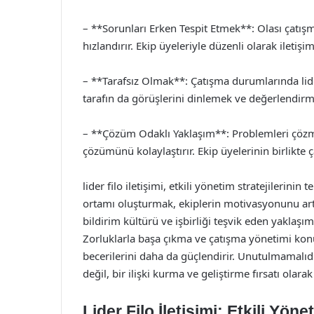
– **Sorunları Erken Tespit Etmek**: Olası çatı
hızlandırır. Ekip üyeleriyle düzenli olarak ileti
– **Tarafsız Olmak**: Çatışma durumlarında lider
tarafın da görüşlerini dinlemek ve değerlendirm
– **Çözüm Odaklı Yaklaşım**: Problemleri çözm
çözümünü kolaylaştırır. Ekip üyelerinin birlikte ça
lider filo iletişimi, etkili yönetim stratejilerinin t
ortamı oluşturmak, ekiplerin motivasyonunu artırı
bildirim kültürü ve işbirliği teşvik eden yaklaşı
Zorluklarla başa çıkma ve çatışma yönetimi konular
becerilerini daha da güçlendirir. Unutulmamalıdır k
değil, bir ilişki kurma ve geliştirme fırsatı olara
Lider Filo İletişimi: Etkili Yönet