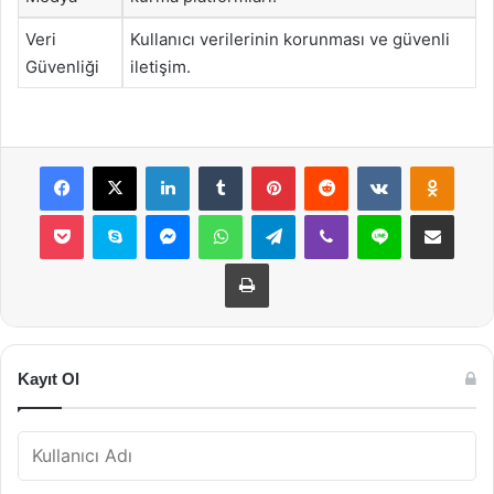
Veri
Kullanıcı verilerinin korunması ve güvenli
Güvenliği
iletişim.
Facebook
X
LinkedIn
Tumblr
Pinterest
Reddit
VKontakte
Odnok
Pocket
Skype
Messenger
WhatsApp
Telegram
Viber
Line
E-Posta ile payla
Yazdır
Kayıt Ol