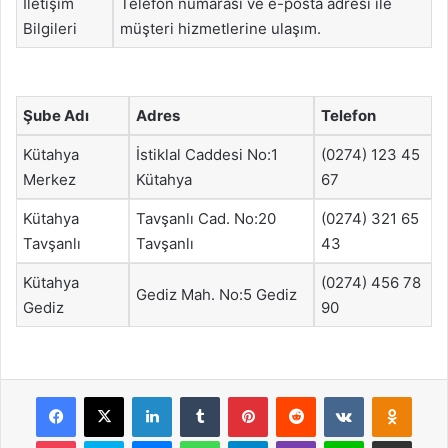
İletişim
Telefon numarası ve e-posta adresi ile
Bilgileri
müşteri hizmetlerine ulaşım.
Şube Adı
Adres
Telefon
Kütahya
İstiklal Caddesi No:1
(0274) 123 45
Merkez
Kütahya
67
Kütahya
Tavşanlı Cad. No:20
(0274) 321 65
Tavşanlı
Tavşanlı
43
Kütahya
(0274) 456 78
Gediz Mah. No:5 Gediz
Gediz
90
Facebook
X
LinkedIn
Tumblr
Pinterest
Reddit
VKontakte
Odnok
Pocket
Skype
Messenger
WhatsApp
Telegram
Viber
Line
E-Posta ile payla