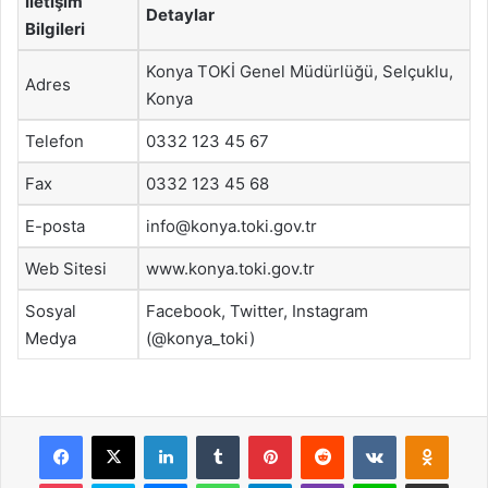
İletişim
Detaylar
Bilgileri
Konya TOKİ Genel Müdürlüğü, Selçuklu,
Adres
Konya
Telefon
0332 123 45 67
Fax
0332 123 45 68
E-posta
info@konya.toki.gov.tr
Web Sitesi
www.konya.toki.gov.tr
Sosyal
Facebook, Twitter, Instagram
Medya
(@konya_toki)
Facebook
X
LinkedIn
Tumblr
Pinterest
Reddit
VKontakte
Odnok
Pocket
Skype
Messenger
WhatsApp
Telegram
Viber
Line
E-Posta ile payla