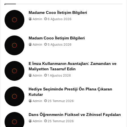
Madame Coco İletişim Bilgileri
Admin
6 Ağustos 2026
Madam Coco İletişim Bilgileri
Admin
5 Ağustos 2026
E İmza Kullanmanın Avantajları: Zamandan ve
Maliyetten Tasarruf Edin
Admin
1 Ağustos 2026
Hediye Seçiminde Prestiji Ön Plana Çıkaran
Kutular
Admin
25 Temmuz 2026
Dans Öğrenmenin Fiziksel ve Zihinsel Faydaları
Admin
25 Temmuz 2026