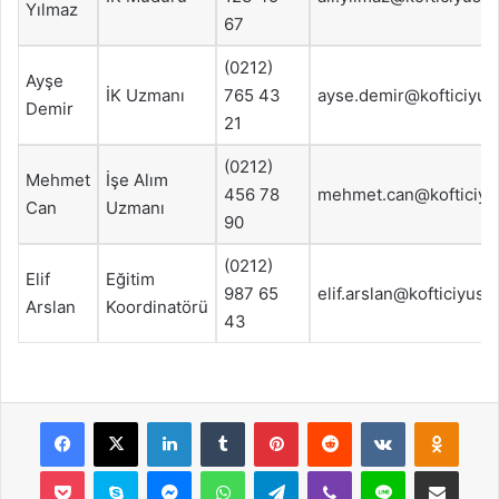
Yılmaz
67
(0212)
Ayşe
İK Uzmanı
765 43
ayse.demir@kofticiyus
Demir
21
(0212)
Mehmet
İşe Alım
456 78
mehmet.can@kofticiyu
Can
Uzmanı
90
(0212)
Elif
Eğitim
987 65
elif.arslan@kofticiyusu
Arslan
Koordinatörü
43
Facebook
X
LinkedIn
Tumblr
Pinterest
Reddit
VKontakte
Odnok
Pocket
Skype
Messenger
WhatsApp
Telegram
Viber
Line
E-Posta ile payla