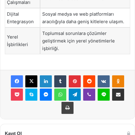
Çalışmaları
Dijital
Sosyal medya ve web platformları
Entegrasyon
aracılığıyla daha geniş kitlelere ulaşım.
Toplumsal sorunlara çözümler
Yerel
geliştirmek için yerel yönetimlerle
İşbirlikleri
işbirliği.
Facebook
X
LinkedIn
Tumblr
Pinterest
Reddit
VKontakte
Odnok
Pocket
Skype
Messenger
WhatsApp
Telegram
Viber
Line
E-Posta ile payla
Yazdır
Kayıt Ol