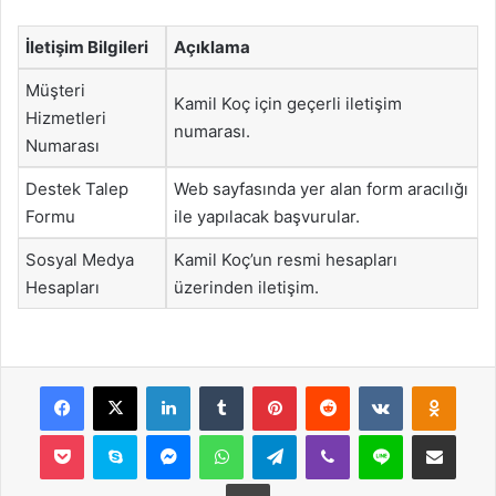
İletişim Bilgileri
Açıklama
Müşteri
Kamil Koç için geçerli iletişim
Hizmetleri
numarası.
Numarası
Destek Talep
Web sayfasında yer alan form aracılığı
Formu
ile yapılacak başvurular.
Sosyal Medya
Kamil Koç’un resmi hesapları
Hesapları
üzerinden iletişim.
Facebook
X
LinkedIn
Tumblr
Pinterest
Reddit
VKontakte
Odnok
Pocket
Skype
Messenger
WhatsApp
Telegram
Viber
Line
E-Posta ile payla
Yazdır