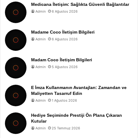
Medicana İletişim: Sağlıkta Güvenli Bağlantılar
Admin
6 Ağustos 2026
Madame Coco İletişim Bilgileri
Admin
6 Ağustos 2026
Madam Coco İletişim Bilgileri
Admin
5 Ağustos 2026
E İmza Kullanmanın Avantajları: Zamandan ve
Maliyetten Tasarruf Edin
Admin
1 Ağustos 2026
Hediye Seçiminde Prestiji Ön Plana Çıkaran
Kutular
Admin
25 Temmuz 2026