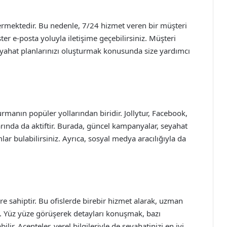
rmektedir. Bu nedenle, 7/24 hizmet veren bir müşteri
ster e-posta yoluyla iletişime geçebilirsiniz. Müşteri
seyahat planlarınızı oluşturmak konusunda size yardımcı
manın popüler yollarından biridir. Jollytur, Facebook,
rında da aktiftir. Burada, güncel kampanyalar, seyahat
ar bulabilirsiniz. Ayrıca, sosyal medya aracılığıyla da
lere sahiptir. Bu ofislerde birebir hizmet alarak, uzman
z. Yüz yüze görüşerek detayları konuşmak, bazı
lir. Acenteler, yerel bilgileriyle de seyahatinizi en iyi