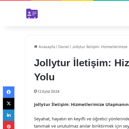
Anasayfa
/
Genel
/
Jollytur İletişim: Hizmetlerimiz
Jollytur İletişim: 
Yolu
Facebook
12 Eylül 2024
X
Jollytur İletişim: Hizmetlerimize Ulaşmanın
LinkedIn
Seyahat, hayatın en keyifli ve öğretici yönlerinden
Pinterest
tanımak ve unutulmaz anılar biriktirmek için se