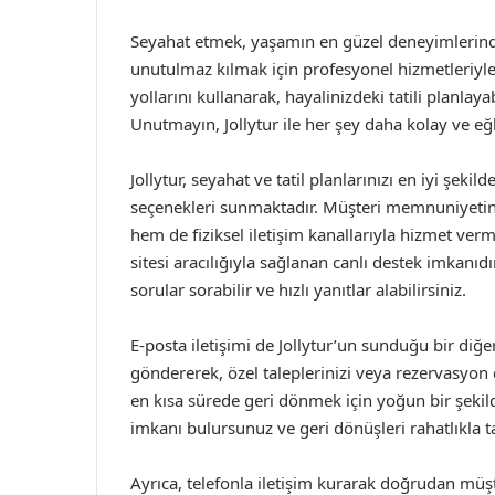
Seyahat etmek, yaşamın en güzel deneyimlerinden 
unutulmaz kılmak için profesyonel hizmetleriyle 
yollarını kullanarak, hayalinizdeki tatili planlayabil
Unutmayın, Jollytur ile her şey daha kolay ve eğl
Jollytur, seyahat ve tatil planlarınızı en iyi şekil
seçenekleri sunmaktadır. Müşteri memnuniyetin
hem de fiziksel iletişim kanallarıyla hizmet ver
sitesi aracılığıyla sağlanan canlı destek imkanıd
sorular sorabilir ve hızlı yanıtlar alabilirsiniz.
E-posta iletişimi de Jollytur’un sunduğu bir diğer
göndererek, özel taleplerinizi veya rezervasyon de
en kısa sürede geri dönmek için yoğun bir şekilde
imkanı bulursunuz ve geri dönüşleri rahatlıkla ta
Ayrıca, telefonla iletişim kurarak doğrudan mü