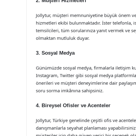
2.
Müşteri Hizmetleri
Jollytur, müşteri memnuniyetine büyük önem ve
hizmetleri ekibi bulunmaktadır. İster telefonla, i
temsilcileri, tüm sorularınıza yanıt vermek ve 
olmaktan mutluluk duyar.
3.
Sosyal Medya
Günümüzde sosyal medya, firmalarla iletişim kur
Instagram, Twitter gibi sosyal medya platformla
önerileri ve müşteri deneyimlerine dair paylaşıml
soru sorma imkânına sahipsiniz.
4.
Bireysel Ofisler ve Acenteler
Jollytur, Türkiye genelinde çeşitli ofis ve acente
danışmanlarla seyahat planlaması yapabilirsini
müşteriler için daha güven verici bir seçenek olabi