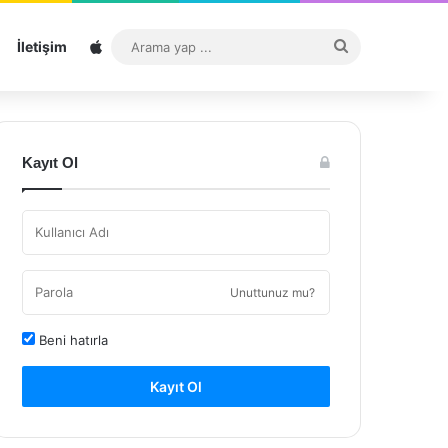
Sitemap
Arama
İletişim
yap
...
Kayıt Ol
Unuttunuz mu?
Beni hatırla
Kayıt Ol