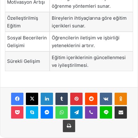
Motivasyon Artışı
öğrenme yöntemleri sunar.
Özelleştirilmiş
Bireylerin ihtiyaçlarına göre eğitim
Eğitim
içerikleri sunar.
Sosyal Becerilerin
Öğrencilerin iletişim ve işbirliği
Gelişimi
yeteneklerini artırır.
Eğitim içeriklerinin güncellenmesi
Sürekli Gelişim
ve iyileştirilmesi.
Facebook
X
LinkedIn
Tumblr
Pinterest
Reddit
VKontakte
Odnok
Pocket
Skype
Messenger
WhatsApp
Telegram
Viber
Line
E-Posta ile payla
Yazdır