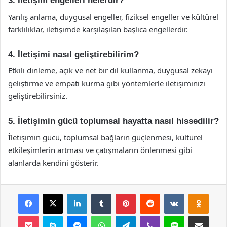
3. İletişim engelleri nelerdir?
Yanlış anlama, duygusal engeller, fiziksel engeller ve kültürel
farklılıklar, iletişimde karşılaşılan başlıca engellerdir.
4. İletişimi nasıl geliştirebilirim?
Etkili dinleme, açık ve net bir dil kullanma, duygusal zekayı
geliştirme ve empati kurma gibi yöntemlerle iletişiminizi
geliştirebilirsiniz.
5. İletişimin gücü toplumsal hayatta nasıl hissedilir?
İletişimin gücü, toplumsal bağların güçlenmesi, kültürel
etkileşimlerin artması ve çatışmaların önlenmesi gibi
alanlarda kendini gösterir.
Facebook
X
LinkedIn
Tumblr
Pinterest
Reddit
VKontakte
Odnok
Pocket
Skype
Messenger
WhatsApp
Telegram
Viber
Line
E-Posta ile payla