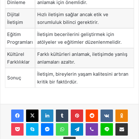
Dinleme
anlamak için önemlidir.
Dijital
Hızlı iletişim sağlar ancak etik ve
İletişim
sorumluluk bilinci gerektirir.
Eğitim
İletişim becerilerini geliştirmek için
Programları
atölyeler ve eğitimler düzenlenmelidir.
Kültürel
Farklı kültürleri anlamak, iletişimde yanlış
Farklılıklar
anlamaları azaltır.
İletişim, bireylerin yaşam kalitesini artıran
Sonuç
kritik bir faktördür.
Facebook
X
LinkedIn
Tumblr
Pinterest
Reddit
VKontakte
Odnok
Pocket
Skype
Messenger
WhatsApp
Telegram
Viber
Line
E-Posta ile payla
Yazdır