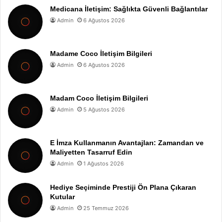
Medicana İletişim: Sağlıkta Güvenli Bağlantılar
Admin
6 Ağustos 2026
Madame Coco İletişim Bilgileri
Admin
6 Ağustos 2026
Madam Coco İletişim Bilgileri
Admin
5 Ağustos 2026
E İmza Kullanmanın Avantajları: Zamandan ve
Maliyetten Tasarruf Edin
Admin
1 Ağustos 2026
Hediye Seçiminde Prestiji Ön Plana Çıkaran
Kutular
Admin
25 Temmuz 2026